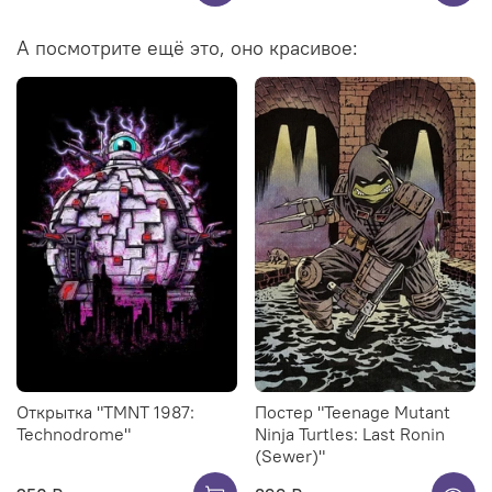
А посмотрите ещё это, оно красивое:
Открытка "TMNT 1987:
Постер "Teenage Mutant
Technodrome"
Ninja Turtles: Last Ronin
(Sewer)"