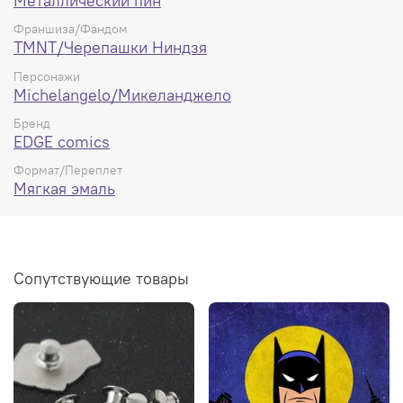
Металлический пин
Франшиза/Фандом
TMNT/Черепашки Ниндзя
Персонажи
Michelangelo/Микеланджело
Бренд
EDGE comics
Формат/Переплет
Мягкая эмаль
Сопутствующие товары