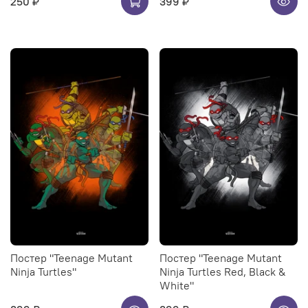
250 ₽
399 ₽
Постер "Teenage Mutant
Постер "Teenage Mutant
Ninja Turtles"
Ninja Turtles Red, Black &
White"