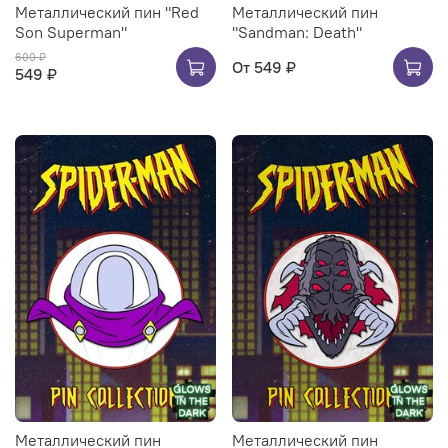
Металлический пин "Red
Металлический пин
Son Superman"
"Sandman: Death"
600 ₽
От
549 ₽
549 ₽
Металлический пин
Металлический пин