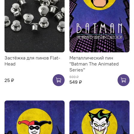
Застёжка для пинов Flat-
Металлический пин
Head
"Batman The Animated
Series"
600 ₽
25 ₽
549 ₽