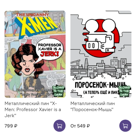
Металлический пин "X-
Металлический пин
Men: Professor Xavier is a
"Поросенок-Мышь"
Jerk"
799 ₽
От
549 ₽