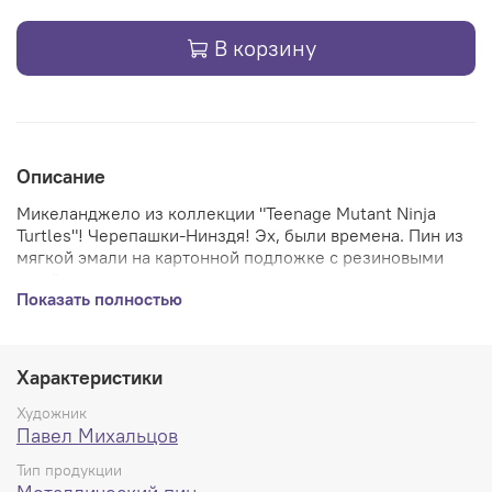
В корзину
Описание
Микеланджело из коллекции "Teenage Mutant Ninja
Turtles"! Черепашки-Нинздя! Эх, были времена. Пин из
мягкой эмали на картонной подложке с резиновыми
застёжками + дополнительно металлическими -
Показать полностью
качество на высшем уровне.
GITD версия светится зелёным.
Характеристики
Художник
Павел Михальцов
Тип продукции