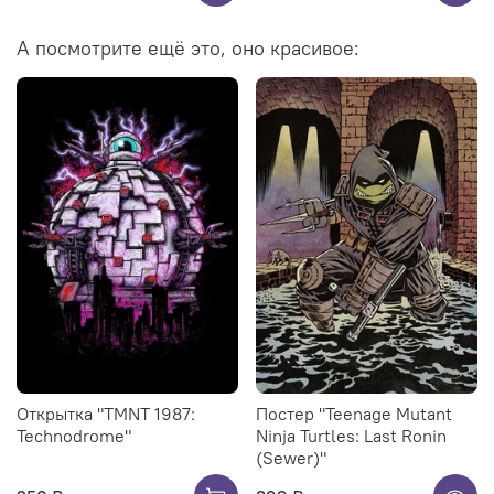
А посмотрите ещё это, оно красивое:
Открытка "TMNT 1987:
Постер "Teenage Mutant
Technodrome"
Ninja Turtles: Last Ronin
(Sewer)"