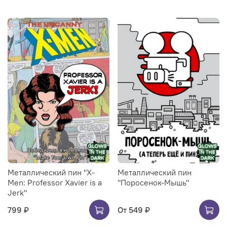
Металлический пин "X-
Металлический пин
Men: Professor Xavier is a
"Поросенок-Мышь"
Jerk"
799 ₽
От
549 ₽