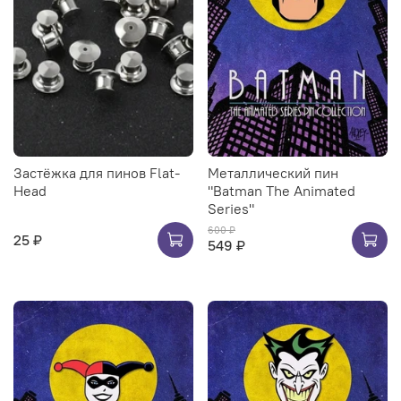
Застёжка для пинов Flat-
Металлический пин
Head
"Batman The Animated
Series"
600 ₽
25 ₽
549 ₽