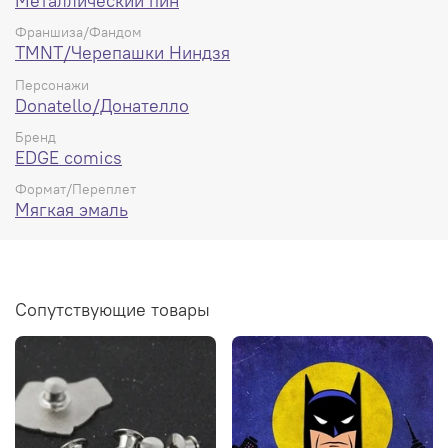
Металлический пин
Франшиза/Фандом
TMNT/Черепашки Ниндзя
Персонажи
Donatello/Донателло
Бренд
EDGE comics
Формат/Переплет
Мягкая эмаль
Сопутствующие товары