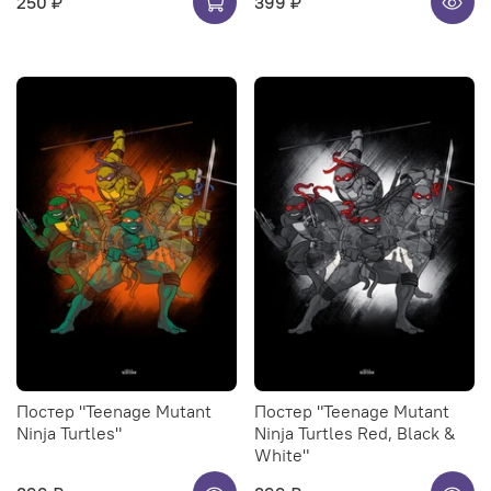
250 ₽
399 ₽
Постер "Teenage Mutant
Постер "Teenage Mutant
Ninja Turtles"
Ninja Turtles Red, Black &
White"