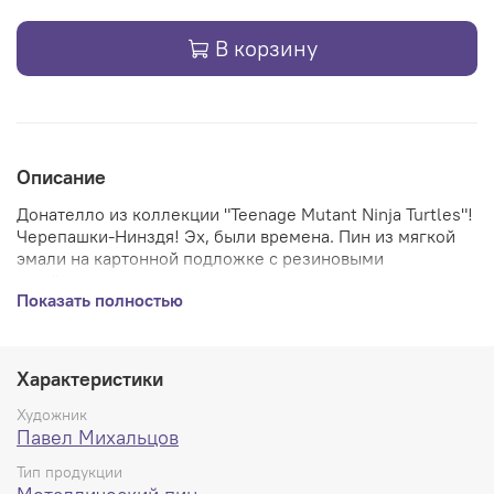
В корзину
Описание
Донателло из коллекции "Teenage Mutant Ninja Turtles"!
Черепашки-Нинздя! Эх, были времена. Пин из мягкой
эмали на картонной подложке с резиновыми
застёжками + дополнительно металлическими -
Показать полностью
качество на высшем уровне.
GITD версия светится зелёным.
Характеристики
Художник
Павел Михальцов
Тип продукции