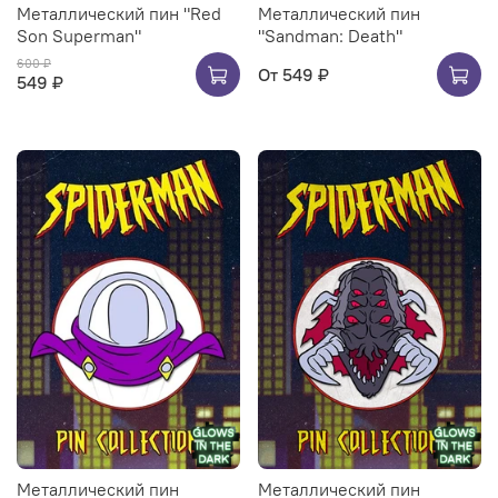
Металлический пин "Red
Металлический пин
Son Superman"
"Sandman: Death"
600 ₽
От
549 ₽
549 ₽
Металлический пин
Металлический пин