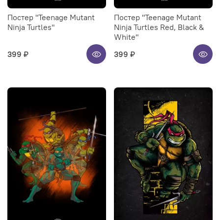
Постер "Teenage Mutant
Постер "Teenage Mutant
Ninja Turtles"
Ninja Turtles Red, Black &
White"
399 ₽
399 ₽