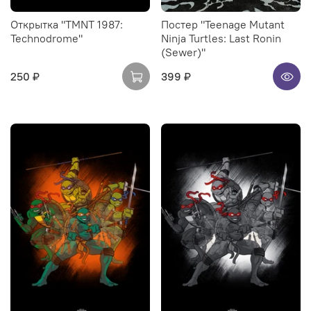
Открытка "TMNT 1987:
Постер "Teenage Mutant
Technodrome"
Ninja Turtles: Last Ronin
(Sewer)"
250 ₽
399 ₽