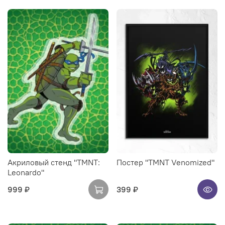
Акриловый стенд "TMNT:
Постер "TMNT Venomized"
Leonardo"
999 ₽
399 ₽