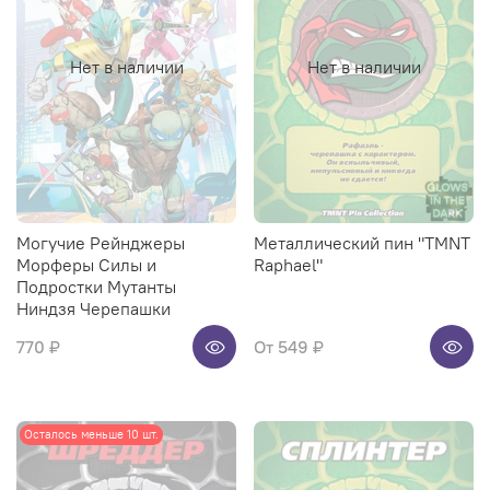
Нет в наличии
Нет в наличии
Могучие Рейнджеры
Металлический пин "TMNT
Морферы Силы и
Raphael"
Подростки Мутанты
Ниндзя Черепашки
770 ₽
От
549 ₽
Осталось меньше 10 шт.