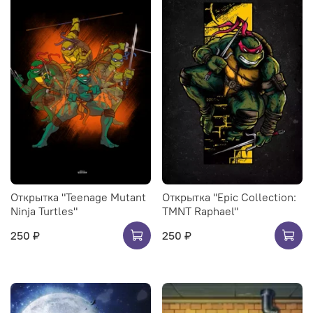
Открытка "Teenage Mutant
Открытка "Epic Collection:
Ninja Turtles"
TMNT Raphael"
250 ₽
250 ₽