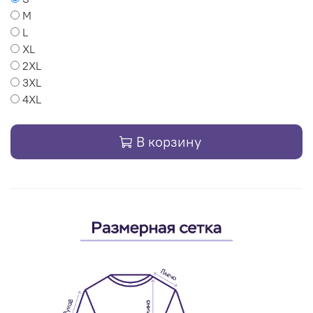
M
L
XL
2XL
3XL
4XL
В корзину