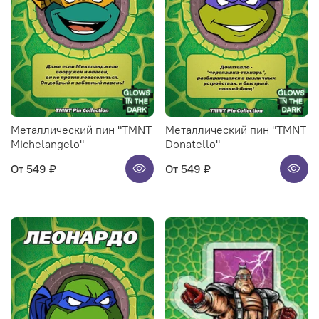
Металлический пин "TMNT
Металлический пин "TMNT
Michelangelo"
Donatello"
От
549 ₽
От
549 ₽