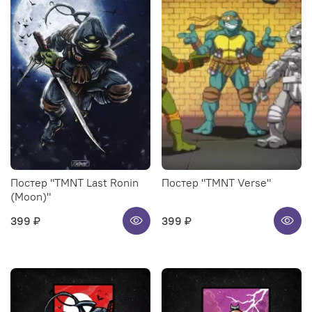
Постер "TMNT Last Ronin
Постер "TMNT Verse"
(Moon)"
399 ₽
399 ₽