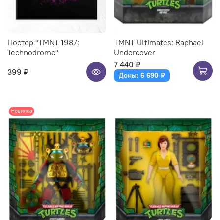
Постер "TMNT 1987:
TMNT Ultimates: Raphael
Technodrome"
Undercover
7 440 ₽
399 ₽
Доны: 6 690 ₽
Новинка