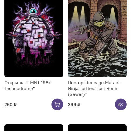
Открытка "TMNT 1987:
Постер "Teenage Mutant
Technodrome"
Ninja Turtles: Last Ronin
(Sewer)"
250 ₽
399 ₽