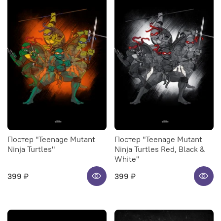
Постер "Teenage Mutant
Постер "Teenage Mutant
Ninja Turtles"
Ninja Turtles Red, Black &
White"
399 ₽
399 ₽