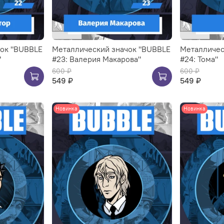
чок "BUBBLE
Металлический значок "BUBBLE
Металличес
"
#23: Валерия Макарова"
#24: Тома"
600 ₽
600 ₽
549 ₽
549 ₽
Новинка
Новинка