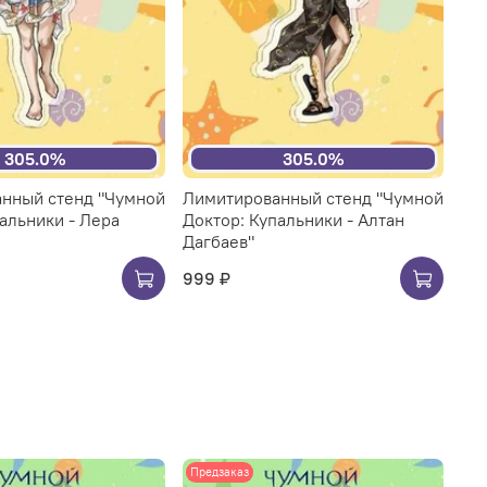
305.0%
305.0%
нный стенд "Чумной
Лимитированный стенд "Чумной
альники - Лера
Доктор: Купальники - Алтан
Дагбаев"
999 ₽
Предзаказ