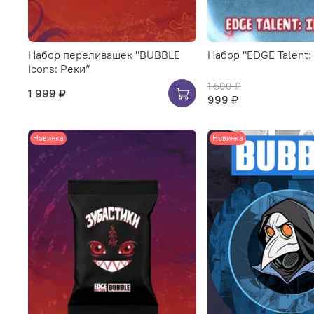
Набор переливашек "BUBBLE
Набор "EDGE Talent: I
Icons: Реки”
1 500 ₽
1 999 ₽
999 ₽
Новинка
Новинка