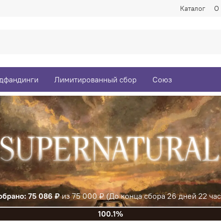
Каталог
О
дфандинги
Лимитированный сбор
Союз
Собрано: 216 912 ₽
из 75 000 ₽
(До 
289.2%