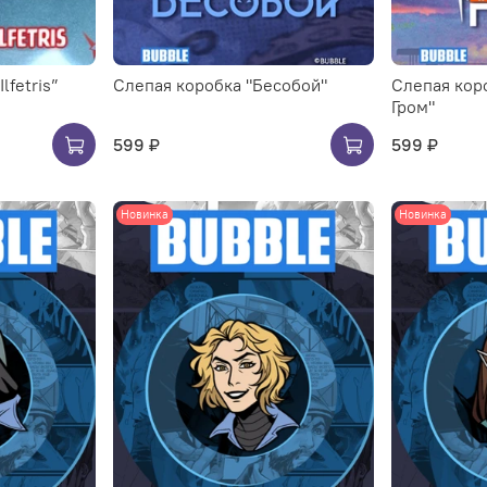
lfetris”
Слепая коробка "Бесобой"
Слепая кор
Гром"
599 ₽
599 ₽
Новинка
Новинка