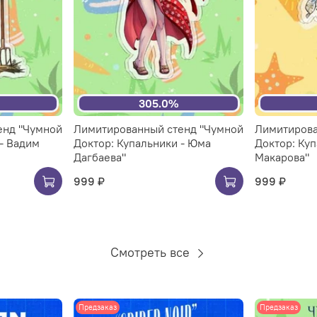
305.0%
енд "Чумной
Лимитированный стенд "Чумной
Лимитирова
- Вадим
Доктор: Купальники - Юма
Доктор: Куп
Дагбаева"
Макарова"
999 ₽
999 ₽
Смотреть все
Предзаказ
Предзаказ