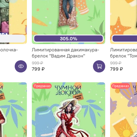
305.0%
олочка-
Лимитированная дакимакура-
Лимитирова
брелок "Вадим Дракон"
брелок "Том
999 ₽
999 ₽
799 ₽
799 ₽
Предзаказ
Предзаказ