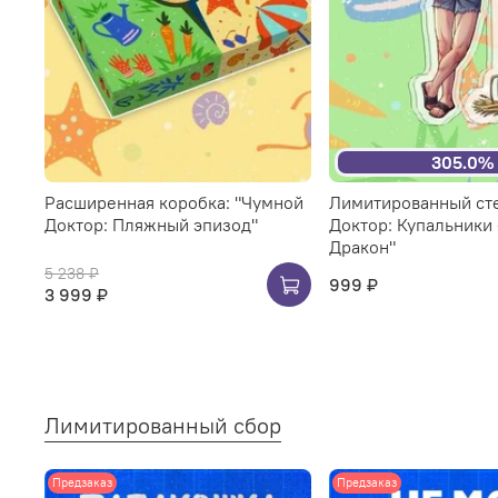
305.0%
Расширенная коробка: "Чумной
Лимитированный ст
Доктор: Пляжный эпизод"
Доктор: Купальники 
Дракон"
5 238 ₽
999 ₽
3 999 ₽
Лимитированный сбор
Предзаказ
Предзаказ