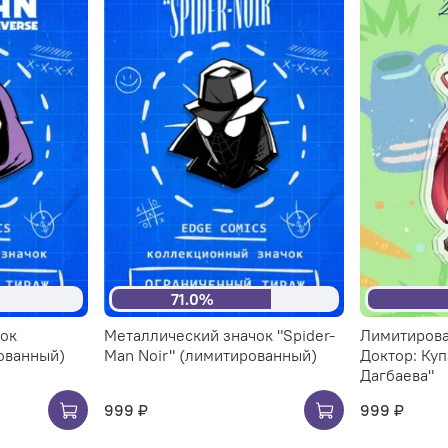
71.0%
чок
Металлический значок "Spider-
Лимитирова
рованный)
Man Noir" (лимитированный)
Доктор: Ку
Дагбаева"
999 ₽
999 ₽