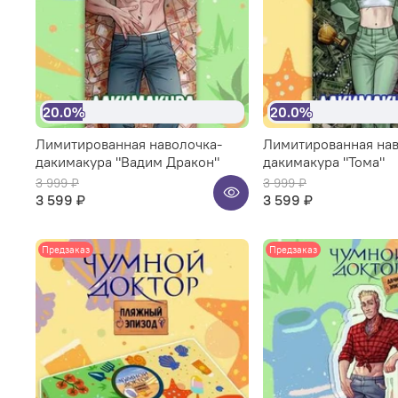
20.0%
20.0%
Лимитированная наволочка-
Лимитированная нав
дакимакура "Вадим Дракон"
дакимакура "Тома"
3 999 ₽
3 999 ₽
3 599 ₽
3 599 ₽
Предзаказ
Предзаказ