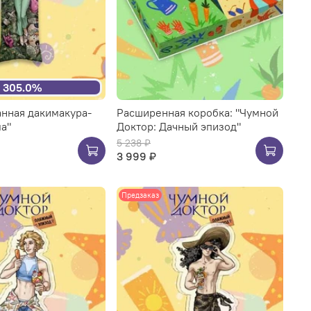
305.0%
нная дакимакура-
Расширенная коробка: "Чумной
а"
Доктор: Дачный эпизод"
5 238 ₽
3 999 ₽
Предзаказ