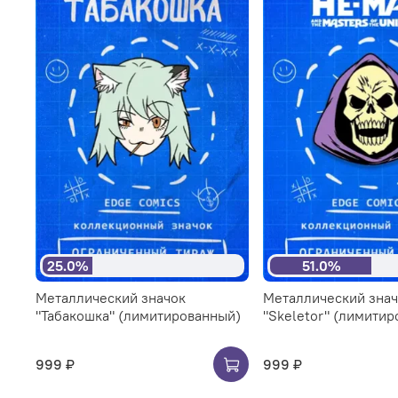
25.0%
51.0%
Металлический значок
Металлический зна
"Табакошка" (лимитированный)
"Skeletor" (лимити
999 ₽
999 ₽