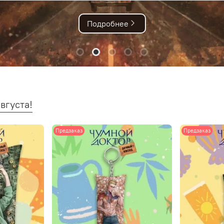
Подробне
вгуста!
Предзаказ
Предзаказ