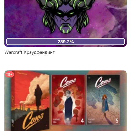
289.2%
Warcraft Краудфандинг
18+