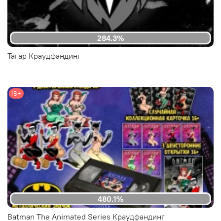
284.3%
Тагар Краудфандинг
18+
480.1%
Batman The Animated Series Краудфандинг