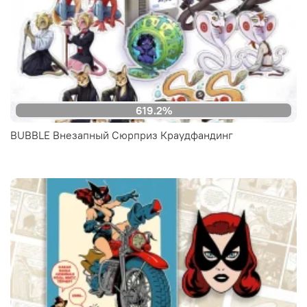
619.2%
BUBBLE Внезапный Сюрприз Краудфандинг