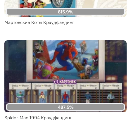
815.9%
Мартовские Коты Краудфандинг
487.5%
Spider-Man 1994 Краудфандинг