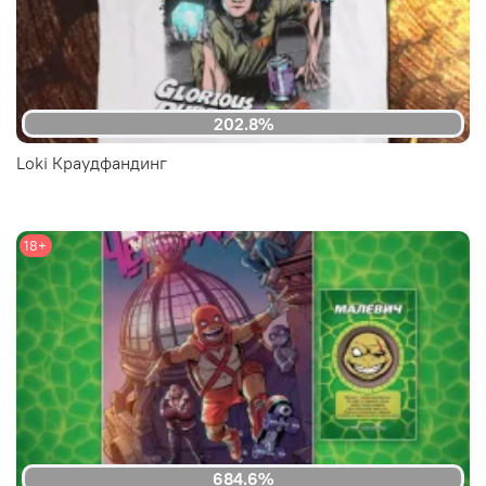
202.8%
Loki Краудфандинг
18+
684.6%