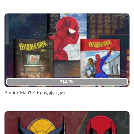
714.1%
Spider-Man'94 Краудфандинг