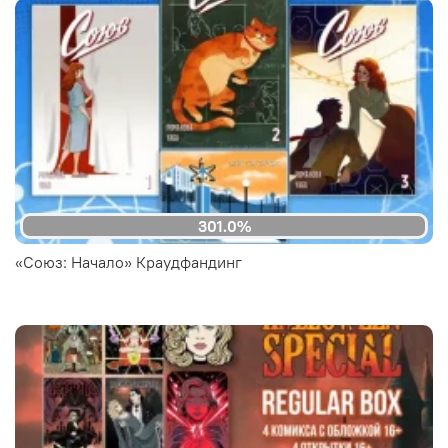
301.0%
«Союз: Начало» Краудфандинг