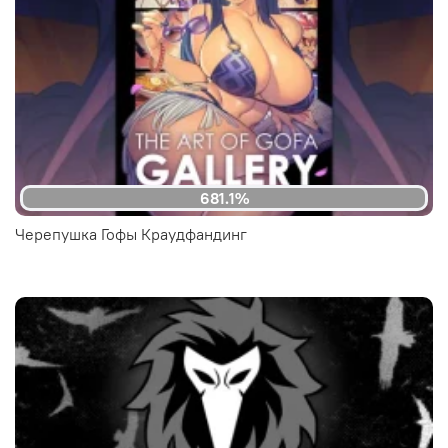
681.1%
Черепушка Гофы Краудфандинг