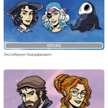
1017.6%
Экслибриум Краудфандинг