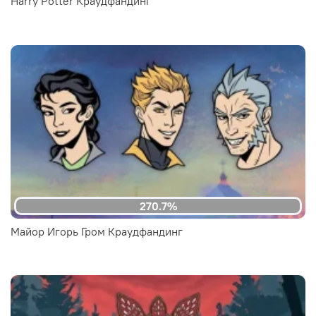
Harry Potter Краудфандинг
270.7%
Майор Игорь Гром Краудфандинг