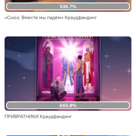
536.7%
«Союз: Вместе мы падём» Краудфандинг
665.8%
ПРИВРАТНИКИ Краудфандинг