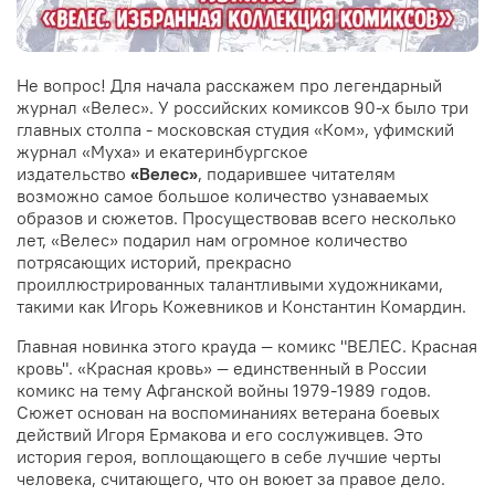
Не вопрос! Для начала расскажем про легендарный
журнал
«Велес». У российских комиксов 90-х было три
главных столпа - московская студия «Ком», уфимский
журнал «Муха» и екатеринбургское
издательство
«Велес»
, подарившее читателям
возможно самое большое количество узнаваемых
образов и сюжетов. Просуществовав всего несколько
лет, «Велес» подарил нам огромное количество
потрясающих историй, прекрасно
проиллюстрированных талантливыми художниками,
такими как Игорь Кожевников и Константин Комардин.
Главная новинка этого крауда — комикс "ВЕЛЕС. Красная
кровь". «Красная кровь» — единственный в России
комикс на тему Афганской войны 1979-1989 годов.
Сюжет основан на воспоминаниях ветерана боевых
действий Игоря Ермакова и его сослуживцев. Это
история героя, воплощающего в себе лучшие черты
человека, считающего, что он воюет за правое дело.