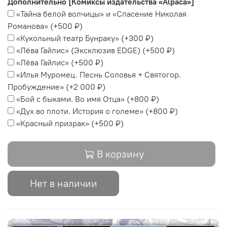
Дополнительно [Комиксы издательства «Alpaca»]
«Тайна белой волчицы» и «Спасение Николая
Романова»
(+
500 ₽
)
«Кукольный театр Бунраку»
(+
300 ₽
)
«Лёва Гайлис» (Эксклюзив EDGE)
(+
500 ₽
)
«Лёва Гайлис»
(+
500 ₽
)
«Илья Муромец. Песнь Соловья + Святогор.
Пробуждение»
(+
2 000 ₽
)
«Бой с быками. Во имя Отца»
(+
800 ₽
)
«Дух во плоти. История о големе»
(+
800 ₽
)
«Красный призрак»
(+
500 ₽
)
В корзину
Нет в наличии