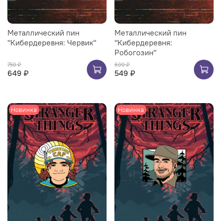
Металлический пин
Металлический пин
"Кибердеревня: Червик"
"Кибердеревня:
Робогозин"
750 ₽
600 ₽
649 ₽
549 ₽
Новинка
Новинка