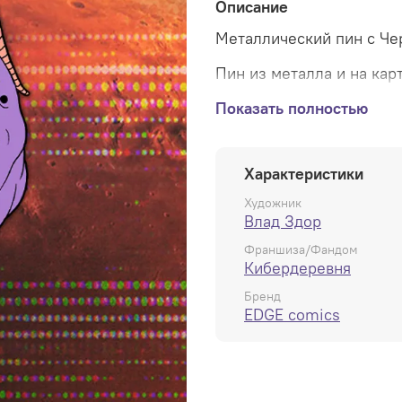
Описание
Металлический пин с Че
Пин из металла и на ка
дополнительно металлич
Показать полностью
Характеристики
Художник
Влад Здор
Франшиза/Фандом
Кибердеревня
Бренд
EDGE comics