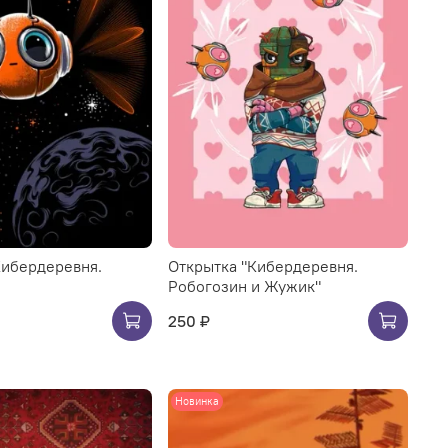
Кибердеревня.
Открытка "Кибердеревня.
Робогозин и Жужик"
250 ₽
Новинка