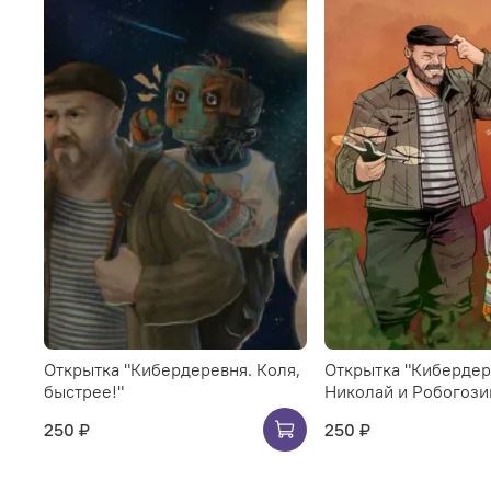
Открытка "Кибердеревня. Коля,
Открытка "Кибердер
быстрее!"
Николай и Робогози
250 ₽
250 ₽