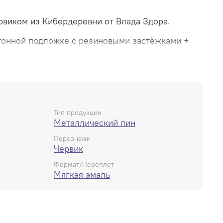
рвиком из Кибердеревни от Влада Здора.
ртонной подложке с резиновыми застёжками +
ескими - качество на высшем уровне.
Тип продукции
Металлический пин
Персонажи
Червик
Формат/Переплет
Мягкая эмаль