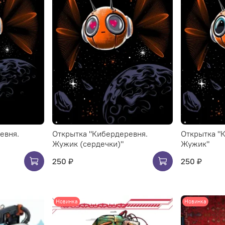
евня.
Открытка "Кибердеревня.
Открытка "
Жужик (сердечки)"
Жужик"
250 ₽
250 ₽
Новинка
Новинка