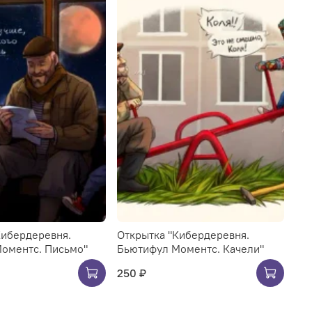
Кибердеревня.
Открытка "Кибердеревня.
оментс. Письмо"
Бьютифул Моментс. Качели"
250 ₽