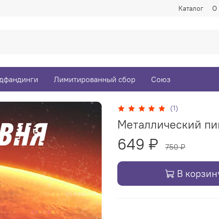
Каталог
О
дфандинги
Лимитированный сбор
Союз
(1)
Металлический пи
649 ₽
750 ₽
В корзин