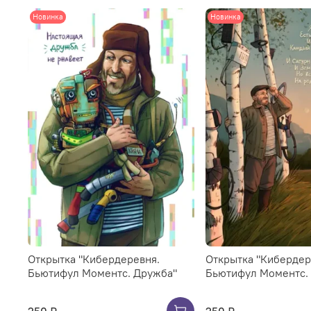
Новинка
Новинка
Открытка "Кибердеревня.
Открытка "Кибердер
Бьютифул Моментс. Дружба"
Бьютифул Моментс.
250 ₽
250 ₽