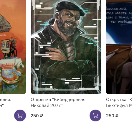
евня.
Открытка "Кибердеревня.
Открытка "
н"
Николай 2077"
Бьютифул М
250 ₽
250 ₽