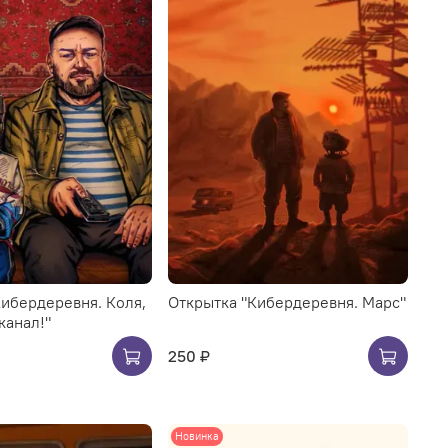
Кибердеревня. Коля,
Открытка "Кибердеревня. Марс"
канал!"
250 ₽
Новинка