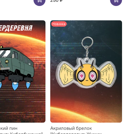
Новинка
кий пин
Акриловый брелок