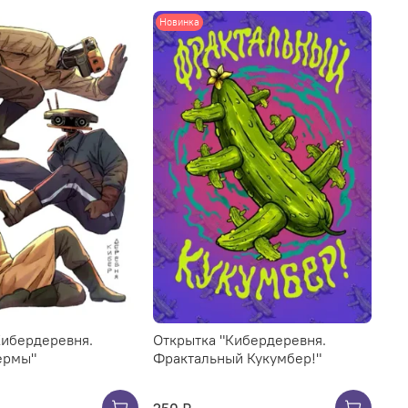
Новинка
Кибердеревня.
Открытка "Кибердеревня.
ермы"
Фрактальный Кукумбер!"
250 ₽