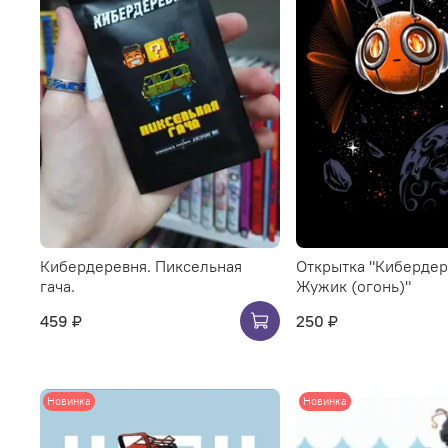
Кибердеревня. Пиксельная
Открытка "Кибердер
гача.
Жужик (огонь)"
459 ₽
250 ₽
Новинка
Новинка