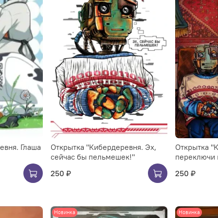
евня. Глаша
Открытка "Кибердеревня. Эх,
Открытка "
сейчас бы пельмешек!"
переключи 
250 ₽
250 ₽
Новинка
Новинка