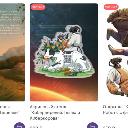
Новинка
Новинка
евня.
Акриловый стенд
Открытка "
 Березки"
"Кибердеревня: Глаша и
Роботы с ф
Киберкорова"
999 ₽
250 ₽