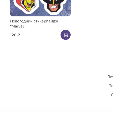
Новогодний стикерпейдж
"Marvel"
120 ₽
Ли
По
У