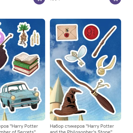
ров "Harry Potter
Набор стикеров "Harry Potter
mber of Secrets"
and the Philosopher's Stone"