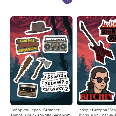
Набор стикеров "Stranger
Набор стикеров "Str
Things. Поиски Уилла Байерса"
Things. Код Красный