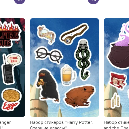
anger
Набор стикеров "Harry Potter.
Набор стике
!"
Старшие классы"
and the Cha