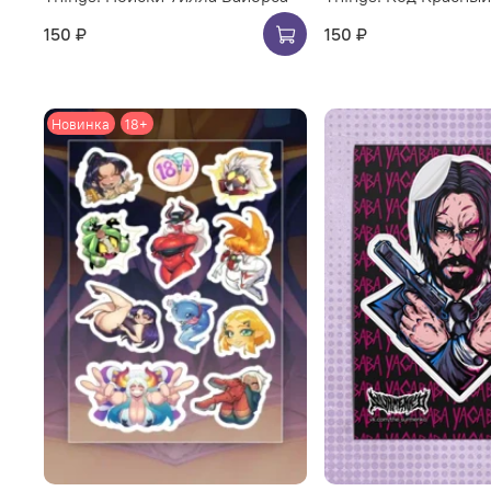
150 ₽
150 ₽
Новинка
18+