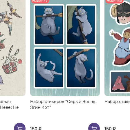
Новинка
Новинка
лёная
Набор стикеров "Серый Волче.
Набор стик
 Неве: Не
Ягин Кот"
150 ₽
150 ₽