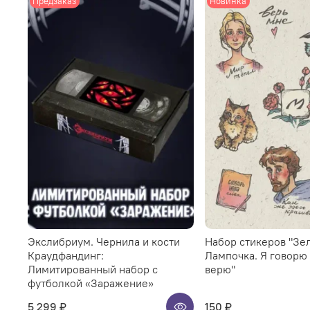
Предзаказ
Новинка
Экслибриум. Чернила и кости
Набор стикеров "Зе
Краудфандинг:
Лампочка. Я говорю
Лимитированный набор с
верю"
футболкой «Заражение»
5 299 ₽
150 ₽