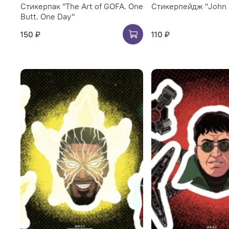
Стикерпак "The Art of GOFA. One
Стикерпейдж "John 
Butt. One Day"
150 ₽
110 ₽