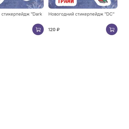
 стикерпейдж "Dark
Новогодний стикерпейдж "DC"
120 ₽