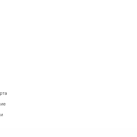
рта
ние
ии