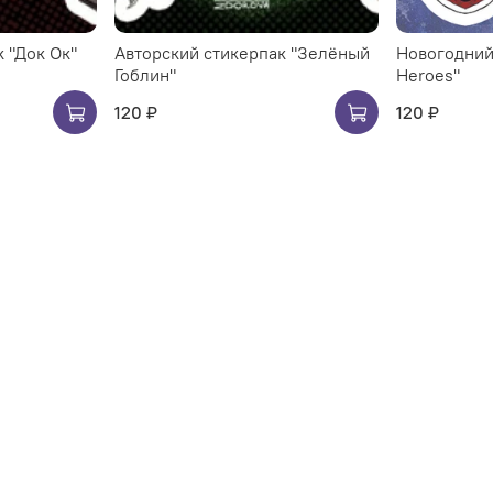
 "Док Ок"
Авторский стикерпак "Зелёный
Новогодний
Гоблин"
Heroes"
120 ₽
120 ₽