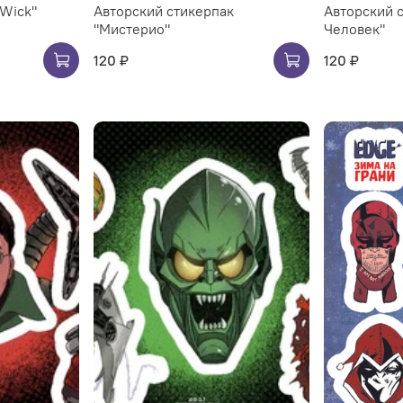
Wick"
Авторский стикерпак
Авторский 
"Мистерио"
Человек"
120 ₽
120 ₽