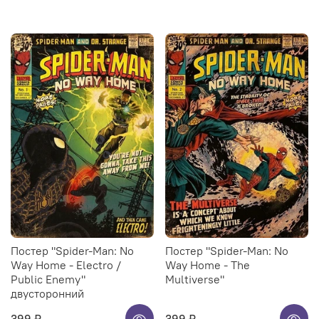
Постер "Spider-Man: No
Постер "Spider-Man: No
Way Home - Electro /
Way Home - The
Public Enemy"
Multiverse"
двусторонний
399 ₽
399 ₽