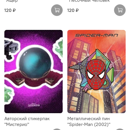
"Ящер"
"Песочный Человек"
120 ₽
120 ₽
Авторский стикерпак
Металлический пин
"Мистерио"
"Spider-Man (2002)"