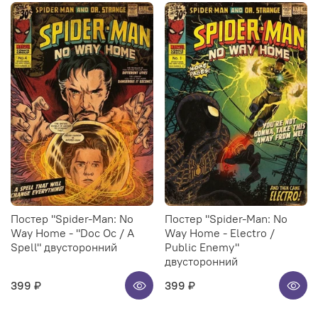
Постер "Spider-Man: No
Постер "Spider-Man: No
Way Home - "Doc Oc / A
Way Home - Electro /
Spell" двусторонний
Public Enemy"
двусторонний
399 ₽
399 ₽