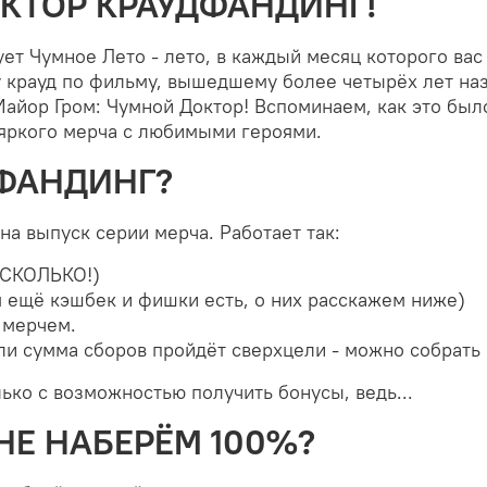
КТОР КРАУДФАНДИНГ!
ует Чумное Лето - лето, в каждый месяц которого ва
ру крауд по фильму, вышедшему более четырёх лет наз
Майор Гром: Чумной Доктор! Вспоминаем, как это бы
яркого мерча с любимыми героями.
ДФАНДИНГ?
 на выпуск серии мерча. Работает так:
ЕСКОЛЬКО!)
м ещё кэшбек и фишки есть, о них расскажем ниже)
 мерчем.
ли сумма сборов пройдёт сверхцели - можно собрать 
ько с возможностью получить бонусы, ведь...
НЕ НАБЕРЁМ 100%?