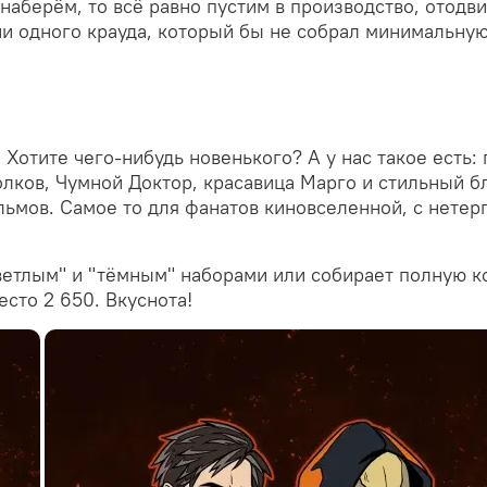
е наберём, то всё равно пустим в производство, отод
ни одного крауда, который бы не собрал минимальную 
! Хотите чего-нибудь новенького? А у нас такое есть
лков, Чумной Доктор, красавица Марго и стильный б
фильмов. Самое то для фанатов киновселенной, с нет
ветлым" и "тёмным" наборами или собирает полную к
есто 2 650. Вкуснота!