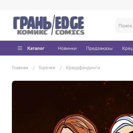
Каталог
Новинки
Предзаказы
Крау
Главная
Горячее
Краудфандинги