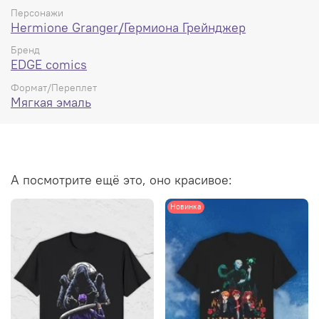
Персонажи
Hermione Granger/Гермиона Грейнджер
Бренд
EDGE comics
Формат/Переплет
Мягкая эмаль
А посмотрите ещё это, оно красивое:
Новинка