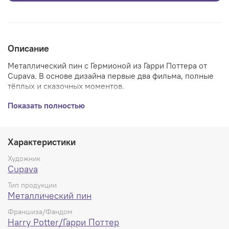
Описание
Металлический пин с Гермионой из Гарри Поттера от
Cupava. В
основе дизайна первые два фильма, полные
тёплых и сказочных моментов.
Пин из металла и на картонной подложке с резиновыми
Показать полностью
застёжками + дополнительно металлическими -
качество на высшем уровне.
Характеристики
Художник
Cupava
Тип продукции
Металлический пин
Франшиза/Фандом
Harry Potter/Гарри Поттер