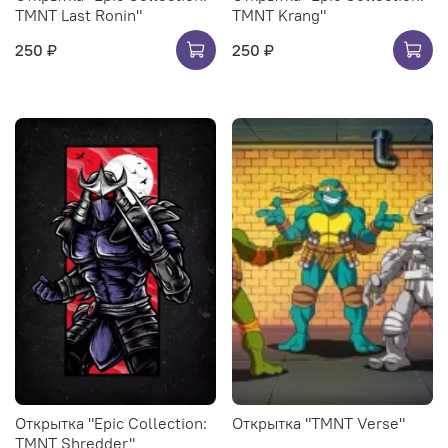
TMNT Last Ronin"
TMNT Krang"
250 ₽
250 ₽
Открытка "Epic Collection:
Открытка "TMNT Verse"
TMNT Shredder"