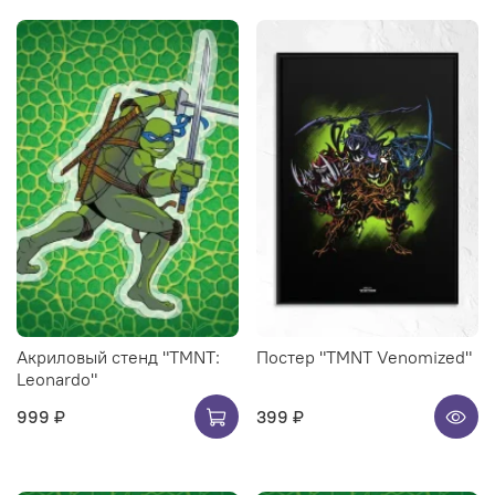
Акриловый стенд "TMNT:
Постер "TMNT Venomized"
Leonardo"
999 ₽
399 ₽