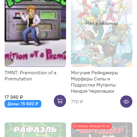
Нет в наличии
TMNT: Premonition of a
Могучие Рейнджеры
Premutation
Морферы Силы и
Подростки Мутанты
Ниндзя Черепашки
17 340 ₽
770 ₽
Доны: 15 600 ₽
Осталось меньше 10 шт.