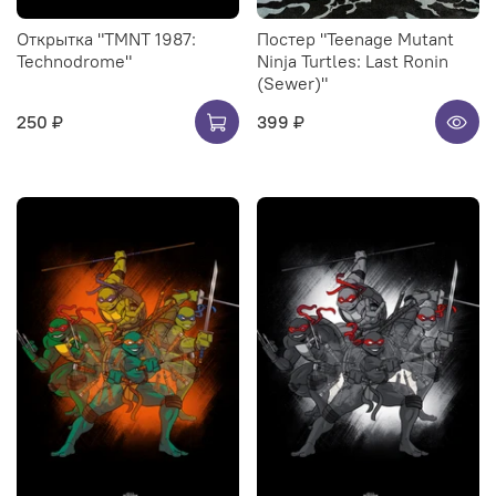
Открытка "TMNT 1987:
Постер "Teenage Mutant
Technodrome"
Ninja Turtles: Last Ronin
(Sewer)"
250 ₽
399 ₽