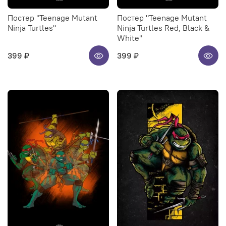
Постер "Teenage Mutant
Постер "Teenage Mutant
Ninja Turtles"
Ninja Turtles Red, Black &
White"
399 ₽
399 ₽