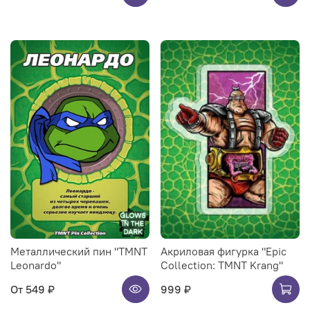
Металлический пин "TMNT
Акриловая фигурка "Epic
Leonardo"
Collection: TMNT Krang"
От
549 ₽
999 ₽