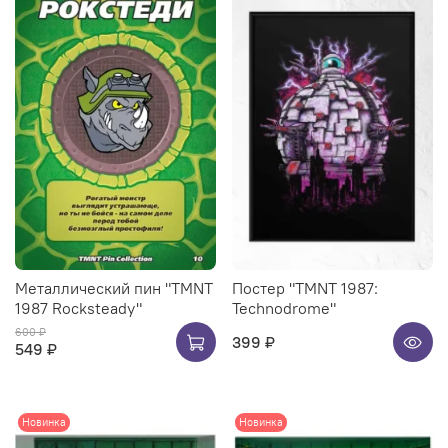
Металлический пин "TMNT
Постер "TMNT 1987:
1987 Rocksteady"
Technodrome"
600 ₽
399 ₽
549 ₽
Новинка
Новинка