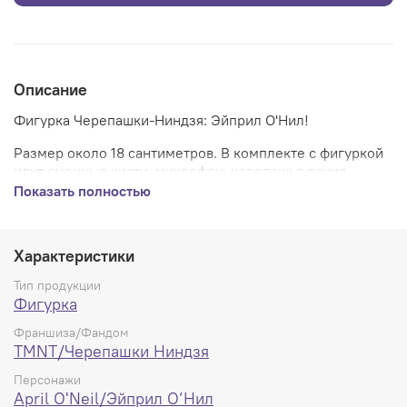
Описание
Фигурка Черепашки-Ниндзя: Эйприл О'Нил!
Размер около 18 сантиметров. В комплекте с фигуркой
идут сменные кисти, микрофон, черепашья рация,
сюрикены, бэйдж, чемодан и камера со штативом.
Показать полностью
На коробке могут быть потёртости.
Характеристики
Тип продукции
Фигурка
Франшиза/Фандом
TMNT/Черепашки Ниндзя
Персонажи
April O'Neil/Эйприл О’Нил