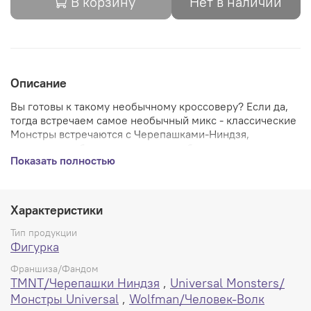
В корзину
Нет в наличии
Описание
Вы готовы к такому необычному кроссоверу? Если да,
тогда встречаем самое необычный микс - классические
Монстры встречаются с Черепашками-Ниндзя,
оригинально беря от каждого из образов самое лучшее,
Показать полностью
так самый брутальный из четверки в панцирях, Рафаэль
соединился с Оборотнем/Человеком-Волком
Подвижная фигурка имеет неповторимый
Характеристики
детализированный облик, два различных по стилю
скульпта головы, а также сменные лапы, капкан и пару
Тип продукции
кинжалов саи, один из которых стилизован под
Фигурка
набалдашник трости оригинального персонажа из
Франшиза/Фандом
фильма.
TMNT/Черепашки Ниндзя
,
Universal Monsters/
Размер около 16 сантиметров.
Монстры Universal
,
Wolfman/Человек-Волк