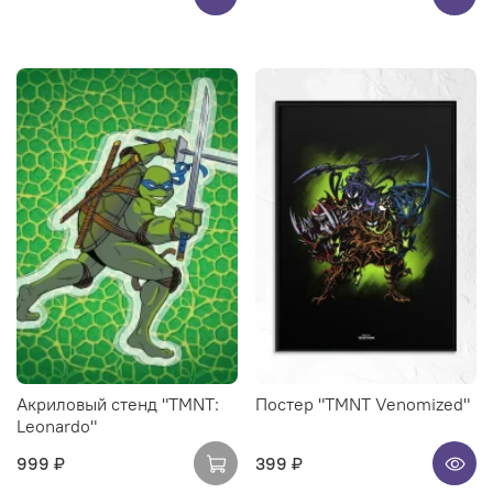
Акриловый стенд "TMNT:
Постер "TMNT Venomized"
Leonardo"
999 ₽
399 ₽