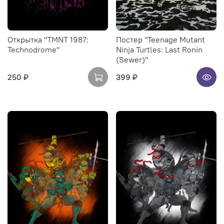
Открытка "TMNT 1987:
Постер "Teenage Mutant
Technodrome"
Ninja Turtles: Last Ronin
(Sewer)"
250 ₽
399 ₽