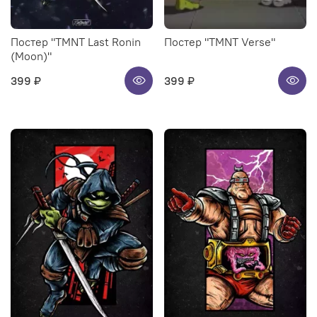
Постер "TMNT Last Ronin
Постер "TMNT Verse"
(Moon)"
399 ₽
399 ₽