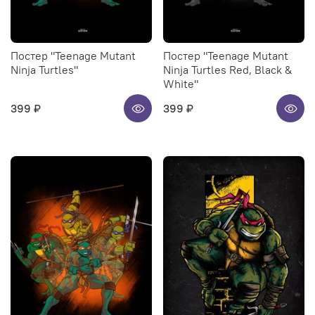
Постер "Teenage Mutant
Постер "Teenage Mutant
Ninja Turtles"
Ninja Turtles Red, Black &
White"
399 ₽
399 ₽