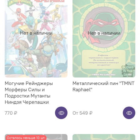
Нет в наличии
Нет в наличии
Могучие Рейнджеры
Металлический пин "TMNT
Морферы Силы и
Raphael"
Подростки Мутанты
Ниндзя Черепашки
770 ₽
От
549 ₽
Осталось меньше 10 шт.