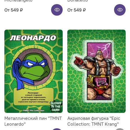
От
549 ₽
От
549 ₽
Металлический пин "TMNT
Акриловая фигурка "Epic
Leonardo"
Collection: TMNT Krang"