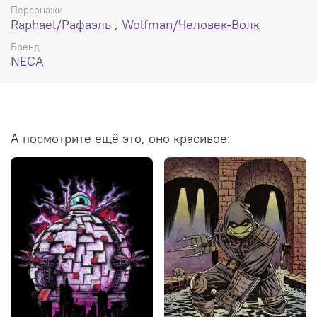
Персонажи
На коробке могут быть потёртости.
Raphael/Рафаэль
,
Wolfman/Человек-Волк
Бренд
NECA
А посмотрите ещё это, оно красивое: