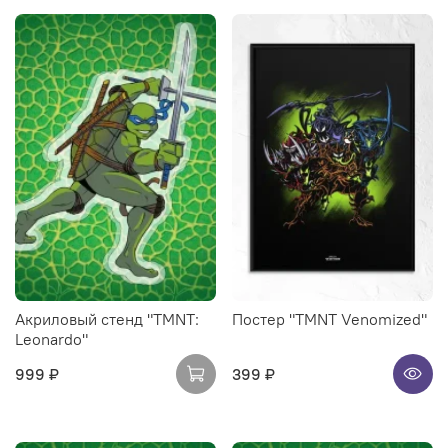
Акриловый стенд "TMNT:
Постер "TMNT Venomized"
Leonardo"
999 ₽
399 ₽