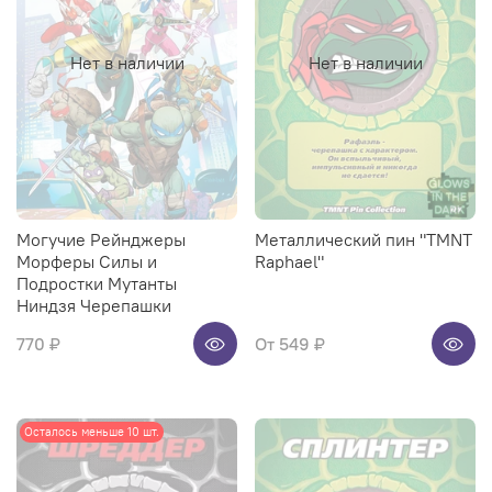
Нет в наличии
Нет в наличии
Могучие Рейнджеры
Металлический пин "TMNT
Морферы Силы и
Raphael"
Подростки Мутанты
Ниндзя Черепашки
770 ₽
От
549 ₽
Осталось меньше 10 шт.