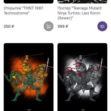
Открытка "TMNT 1987:
Постер "Teenage Mutant
Technodrome"
Ninja Turtles: Last Ronin
(Sewer)"
250 ₽
399 ₽