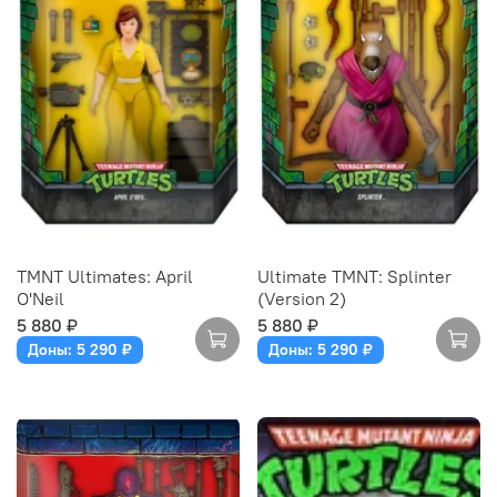
TMNT Ultimates: April
Ultimate TMNT: Splinter
O'Neil
(Version 2)
5 880 ₽
5 880 ₽
Доны: 5 290 ₽
Доны: 5 290 ₽