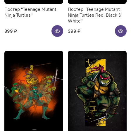
Постер "Teenage Mutant
Постер "Teenage Mutant
Ninja Turtles"
Ninja Turtles Red, Black &
White"
399 ₽
399 ₽