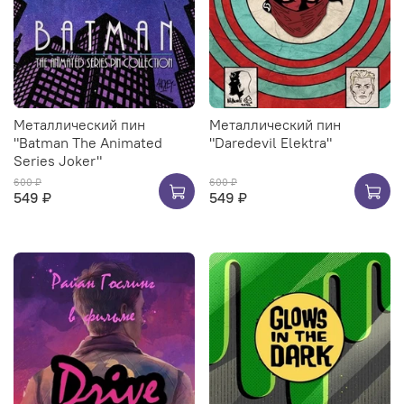
Металлический пин
Металлический пин
"Batman The Animated
"Daredevil Elektra"
Series Joker"
600 ₽
600 ₽
549 ₽
549 ₽