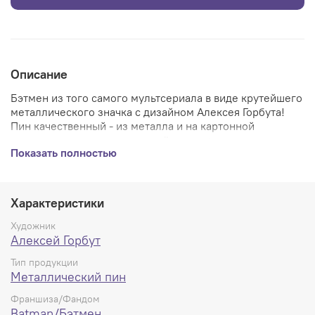
Описание
Бэтмен из того самого мультсериала в виде крутейшего
металлического значка с дизайном Алексея Горбута!
Пин качественный - из металла и на картонной
подложке с резиновыми застёжками + дополнительно
Показать полностью
металлическими.
Характеристики
Художник
Алексей Горбут
Тип продукции
Металлический пин
Франшиза/Фандом
Batman/Бэтмен