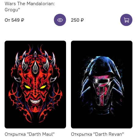
Wars The Mandalorian:
Grogu"
От
549 ₽
250 ₽
Открытка "Darth Maul"
Открытка "Darth Revan"