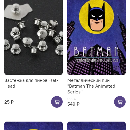
Застёжка для пинов Flat-
Металлический пин
Head
"Batman The Animated
Series"
600 ₽
25 ₽
549 ₽