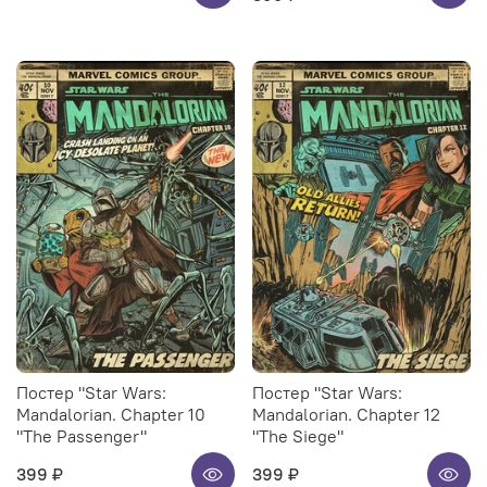
Постер "Star Wars:
Постер "Star Wars:
Mandalorian. Chapter 10
Mandalorian. Chapter 12
"The Passenger"
"The Siege"
399 ₽
399 ₽