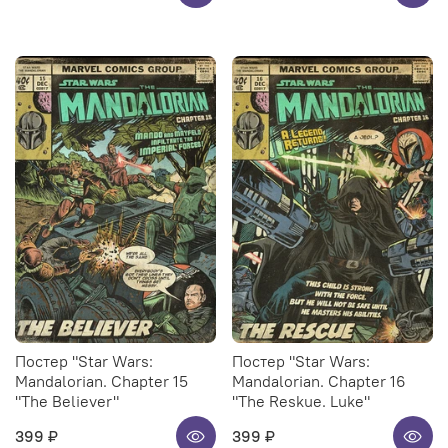
Постер "Star Wars:
Постер "Star Wars:
Mandalorian. Chapter 15
Mandalorian. Chapter 16
"The Believer"
"The Reskue. Luke"
399 ₽
399 ₽