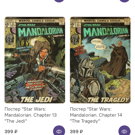
Постер "Star Wars:
Постер "Star Wars:
Mandalorian. Chapter 13
Mandalorian. Chapter 14
"The Jedi"
"The Tragedy"
399 ₽
399 ₽