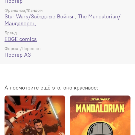
Постер
Франшиза/Фандом
Star Wars/Звёздные Войны
,
The Mandalorian/
Мандалорец
Бренд
EDGE comics
Формат/Переплет
Постер А3
А посмотрите ещё это, оно красивое: