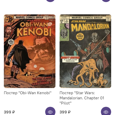
Постер "Obi-Wan Kenobi"
Постер "Star Wars:
Mandalorian. Chapter 01
"Pilot"
399 ₽
399 ₽