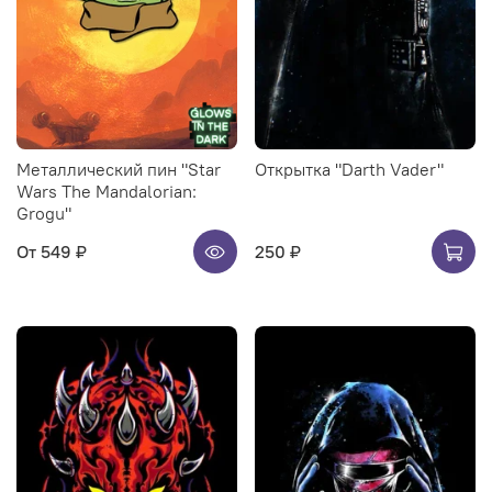
Металлический пин "Star
Открытка "Darth Vader"
Wars The Mandalorian:
Grogu"
От
549 ₽
250 ₽