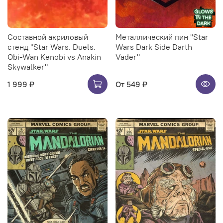
Составной акриловый
Металлический пин "Star
стенд "Star Wars. Duels.
Wars Dark Side Darth
Obi-Wan Kenobi vs Anakin
Vader"
Skywalker"
1 999 ₽
От
549 ₽