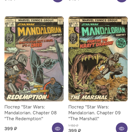
Постер "Star Wars:
Постер "Star Wars:
Mandalorian. Chapter 08
Mandalorian. Chapter 09
"The Redemption"
"The Marshall"
1 150 ₽
399 ₽
399 ₽