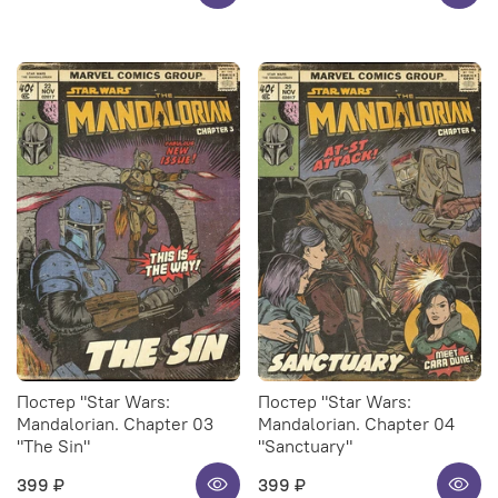
Постер "Star Wars:
Постер "Star Wars:
Mandalorian. Chapter 03
Mandalorian. Chapter 04
"The Sin"
"Sanctuary"
399 ₽
399 ₽