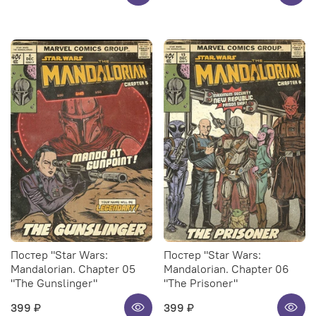
Постер "Star Wars:
Постер "Star Wars:
Mandalorian. Chapter 05
Mandalorian. Chapter 06
"The Gunslinger"
"The Prisoner"
399 ₽
399 ₽