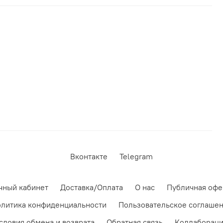
Вконтакте
Telegram
чный кабинет
Доставка/Оплата
О нас
Публичная офе
литика конфиденциальности
Пользовательское соглаше
словия обмена и возврата
Обратная связь
Коллаборац