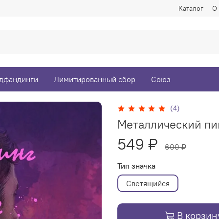
Каталог
О
дфандинги
Лимитированный сбор
Союз
(4)
Металлический пин
549 ₽
600 ₽
Тип значка
Светящийся
В корзин