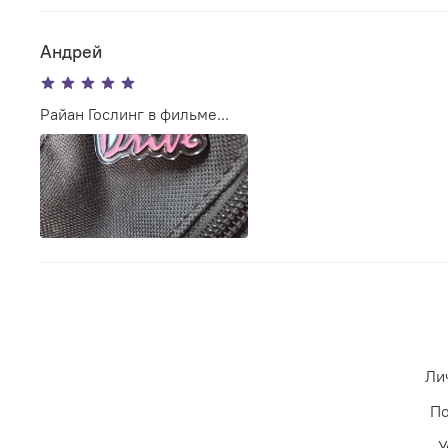
Андрей
Райан Гослинг в фильме...
Ли
По
У