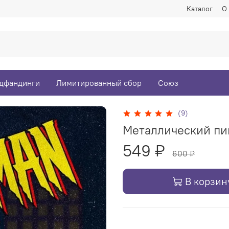
Каталог
О
дфандинги
Лимитированный сбор
Союз
(9)
Металлический пин
549 ₽
600 ₽
В корзин