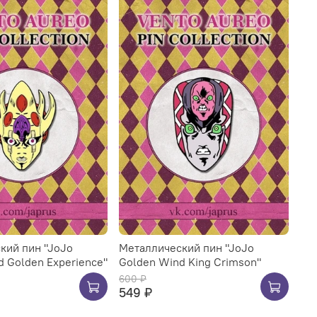
кий пин "JoJo
Металлический пин "JoJo
 Golden Experience"
Golden Wind King Crimson"
600 ₽
549 ₽