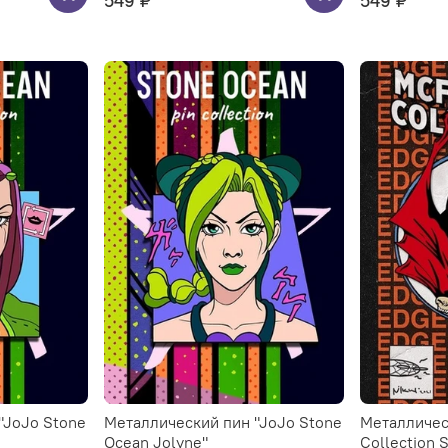
549 ₽
549 ₽
"JoJo Stone
Металлический пин "JoJo Stone
Металличес
Ocean Jolyne"
Collection 