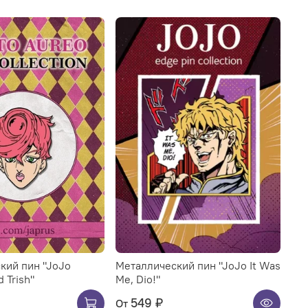
кий пин "JoJo
Металлический пин "JoJo It Was
 Trish"
Me, Dio!"
549 ₽
От