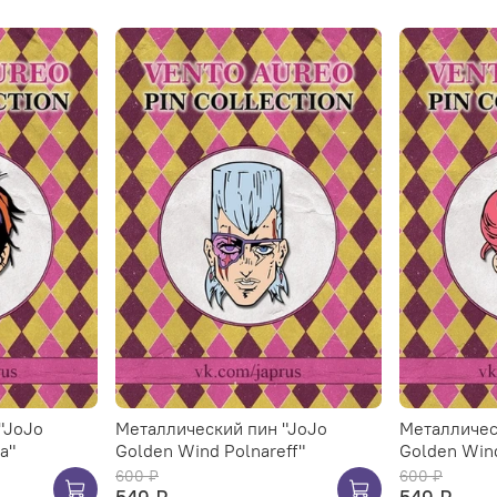
"JoJo
Металлический пин "JoJo
Металличес
a"
Golden Wind Polnareff"
Golden Wind
600 ₽
600 ₽