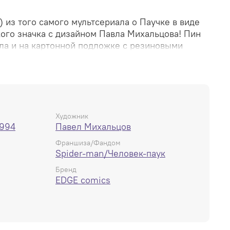
из того самого мультсериала о Паучке в виде
ого значка с дизайном Павла Михальцова! Пин
лла и на картонной подложке с резиновыми
льно металлическими. Всё как подобает для
еке-Пауке!
Художник
1994
Павел Михальцов
Франшиза/Фандом
Spider-man/Человек-паук
Бренд
EDGE comics