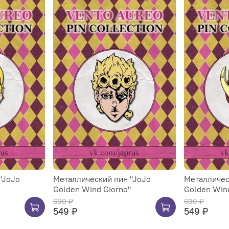
"JoJo
Металлический пин "JoJo
Металличес
Golden Wind Giorno"
Golden Wind
600 ₽
600 ₽
549 ₽
549 ₽