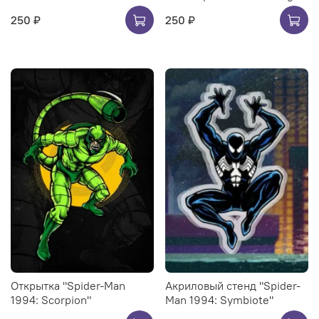
250 ₽
250 ₽
Открытка "Spider-Man
Акриловый стенд "Spider-
1994: Scorpion"
Man 1994: Symbiote"