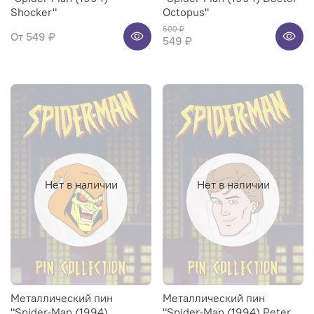
Shocker"
Octopus"
600 ₽
От
549 ₽
549 ₽
Нет в наличии
Нет в наличии
Металлический пин
Металлический пин
"Spider-Man (1994)
"Spider-Man (1994) Peter