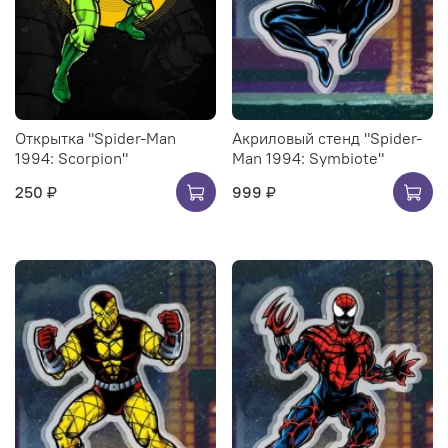
Открытка "Spider-Man
Акриловый стенд "Spider-
1994: Scorpion"
Man 1994: Symbiote"
250 ₽
999 ₽