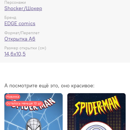
Персонажи
Shocker/Шокер
Бренд
EDGE comics
Формат/Переплет
Открытка А6
Размер открытки (см)
14,6x10,5
А посмотрите ещё это, оно красивое:
Новинка
Осталось меньше 10 шт.