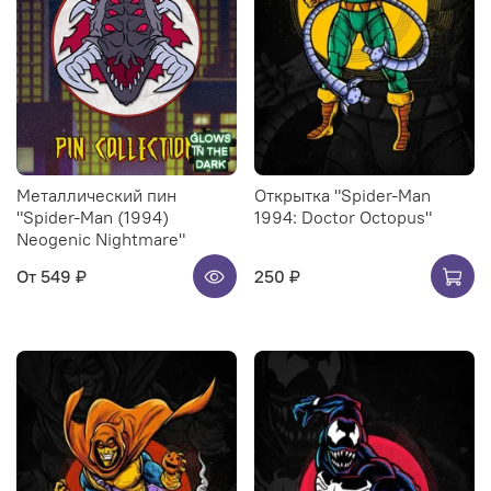
Металлический пин
Открытка "Spider-Man
"Spider-Man (1994)
1994: Doctor Octopus"
Neogenic Nightmare"
От
549 ₽
250 ₽