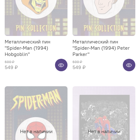
Металлический пин
Металлический пин
"Spider-Man (1994)
"Spider-Man (1994) Peter
Hobgoblin"
Parker"
600 ₽
600 ₽
549 ₽
549 ₽
Нет в наличии
Нет в наличии