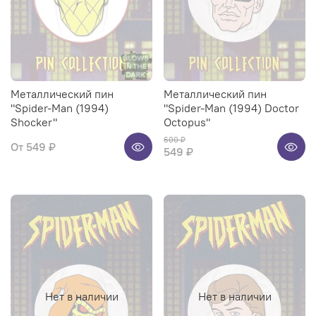
Металлический пин
Металлический пин
"Spider-Man (1994)
"Spider-Man (1994) Doctor
Shocker"
Octopus"
600 ₽
От
549 ₽
549 ₽
Нет в наличии
Нет в наличии