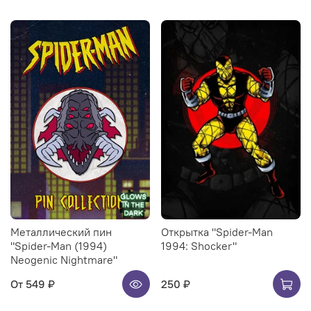
Металлический пин
Открытка "Spider-Man
"Spider-Man (1994)
1994: Shocker"
Neogenic Nightmare"
От
549 ₽
250 ₽