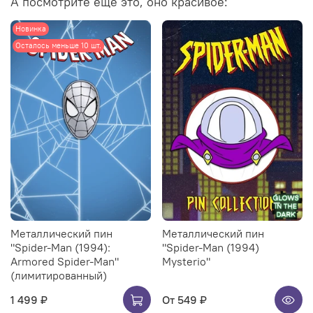
А посмотрите ещё это, оно красивое:
Новинка
Осталось меньше 10 шт.
Металлический пин
Металлический пин
"Spider-Man (1994):
"Spider-Man (1994)
Armored Spider-Man"
Mysterio"
(лимитированный)
1 499 ₽
От
549 ₽