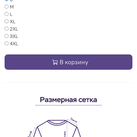
M
L
XL
2XL
3XL
4XL
В корзину