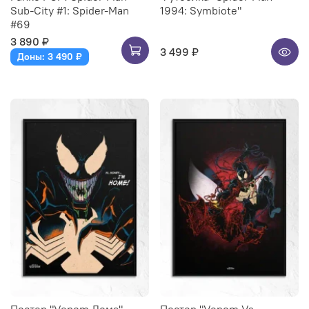
Sub-City #1: Spider-Man
1994: Symbiote"
#69
3 890 ₽
3 499 ₽
Доны: 3 490 ₽