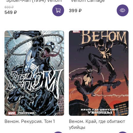
"Spider-Man (1994) Venom"
"Venom Carnage"
600 ₽
399 ₽
549 ₽
Веном. Рекурсия. Том 1
Веном. Край, где обитают
убийцы