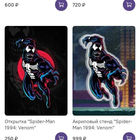
600 ₽
720 ₽
Открытка "Spider-Man
Акриловый стенд "Spider-
1994: Venom"
Man 1994: Venom"
250 ₽
999 ₽