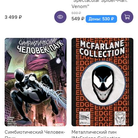
"Spectacular Spider-Man:
Venom"
600 ₽
3 499 ₽
549 ₽
Доны: 530 ₽
Симбиотический Человек-
Металлический пин