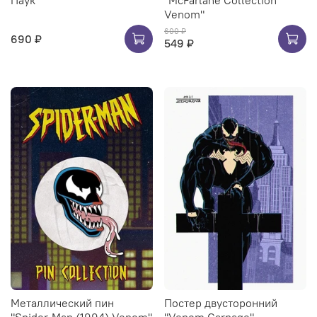
Паук
"McFarlane Collection
Venom"
600 ₽
690 ₽
549 ₽
Металлический пин
Постер двусторонний