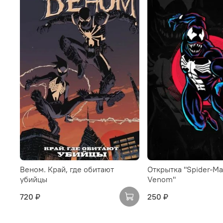
Веном. Край, где обитают
Открытка "Spider-Ma
убийцы
Venom"
720 ₽
250 ₽