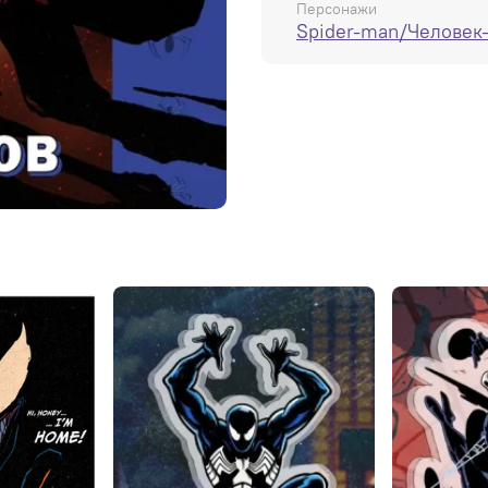
Персонажи
Spider-man/Человек