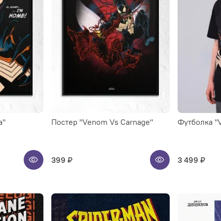
а"
Постер "Venom Vs Carnage"
Футболка "
399 ₽
3 499 ₽