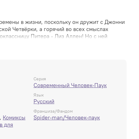
ремены в жизни, поскольку он дружит с Джонни
кой Четвёрки, а горячий во всех смыслах
оклассницу Питера - Лиз Аллен! Но с ней
ое, что скажется на всех учениках Мидтаунской
 бывшую девушку Питера - Китти Прайд! А
обы устроить Войну симбиотов! Нападение
я Паучка может обернуться бедой, но
 Дикая стая способны переломить ситуацию!
Паука или у них более зловещие мотивы? В
Серия
Современный Человек-Паук
выпуски "Современный Человек-Паук #118-128" и
аук: Ежегодник #3".
Язык
Русский
Франшиза/Фандом
,
Комиксы
Spider-man/Человек-паук
в для