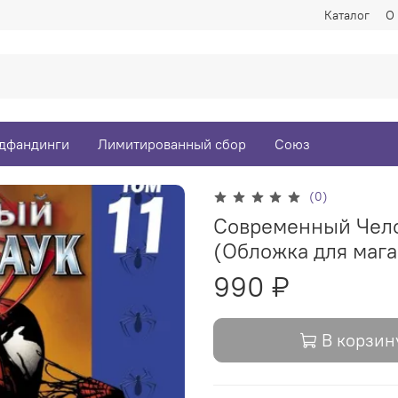
Каталог
О
дфандинги
Лимитированный сбор
Союз
(0)
Современный Челов
(Обложка для мага
990 ₽
В корзин