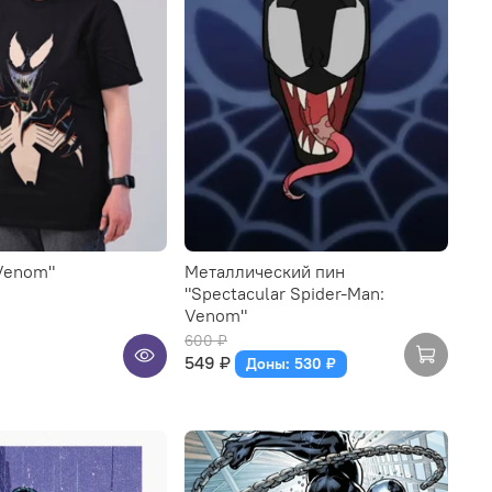
Venom"
Металлический пин
"Spectacular Spider-Man:
Venom"
600 ₽
549 ₽
Доны: 530 ₽