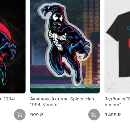
n 1994:
Акриловый стенд "Spider-Man
Футболка "S
1994: Venom"
Venom"
999 ₽
3 499 ₽