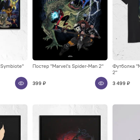
 Symbiote"
Постер "Marvel's Spider-Man 2"
Футболка "M
2"
399 ₽
3 499 ₽