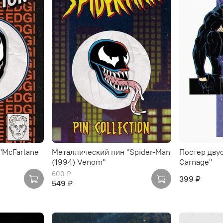
"McFarlane
Металлический пин "Spider-Man
Постер дву
(1994) Venom"
Carnage"
600 ₽
399 ₽
549 ₽