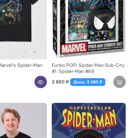
arvel's Spider-Man
Funko POP! Spider-Man Sub-City
#1: Spider-Man #69
3 890 ₽
Доны: 3 490 ₽