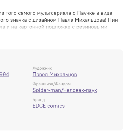
 того самого мультсериала о Паучке в виде
го значка с дизайном Павла Михальцова! Пин
лла и на картонной подложке с резиновыми
льно металлическими. Всё как подобает для
еке-Пауке!
Художник
1994
Павел Михальцов
Франшиза/Фандом
Spider-man/Человек-паук
Бренд
EDGE comics