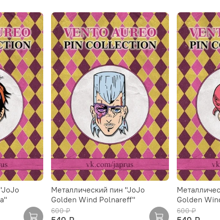
"JoJo
Металлический пин "JoJo
Металличес
a"
Golden Wind Polnareff"
Golden Wind
600 ₽
600 ₽