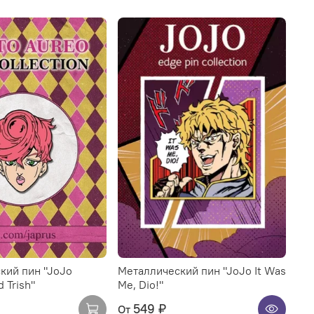
кий пин "JoJo
Металлический пин "JoJo It Was
 Trish"
Me, Dio!"
549 ₽
От