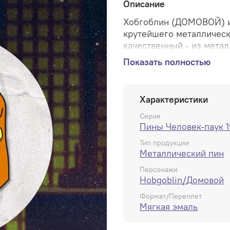
Описание
Хобгоблин (ДОМОВОЙ) из
крутейшего металлическо
качественный - из мета
застёжками + дополните
Показать полностью
лучшего мульта о Челов
Характеристики
Серия
Пины Человек-паук 
Тип продукции
Металлический пин
Персонажи
Hobgoblin/Домовой
Формат/Переплет
Мягкая эмаль