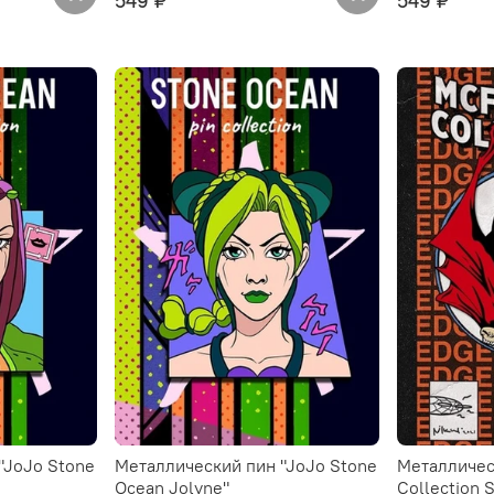
549 ₽
549 ₽
"JoJo Stone
Металлический пин "JoJo Stone
Металличес
Ocean Jolyne"
Collection 