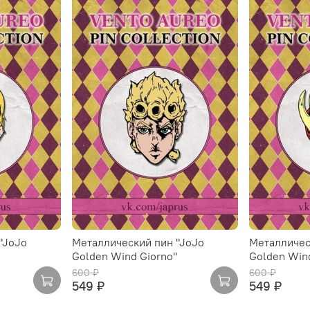
"JoJo
Металлический пин "JoJo
Металличес
Golden Wind Giorno"
Golden Wind
600 ₽
600 ₽
549 ₽
549 ₽