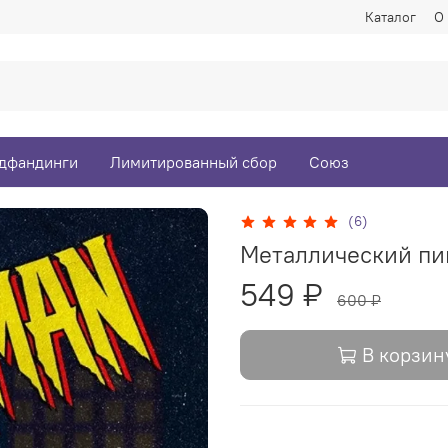
Каталог
О
дфандинги
Лимитированный сбор
Союз
(6)
Металлический пин
549 ₽
600 ₽
В корзин