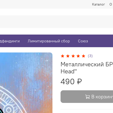
Каталог
О
дфандинги
Лимитированный сбор
Союз
(3)
Металлический БРЕ
Head"
490 ₽
В корзин