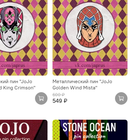
кий пин "JoJo
Металлический пин "JoJo
d King Crimson"
Golden Wind Mista"
600 ₽
549 ₽