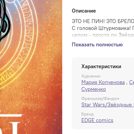
Описание
ЭТО НЕ ПИН! ЭТО БРЕЛО
С головой Штурмовика! Пр
целом - просто по Звёз
Брелок из металла и на 
Показать полностью
Характеристики
Художник
Мария Копченова
,
С
Сурменко
Франшиза/Фандом
Star Wars/Звёздные
Бренд
EDGE comics