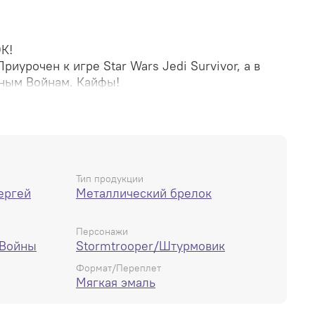
К!
иурочен к игре Star Wars Jedi Survivor, а в
дным Войнам. Кайфы!
картонной подложке с кольцом для крепления.
Тип продукции
ергей
Металлический брелок
Персонажи
 Войны
Stormtrooper/Штурмовик
Формат/Переплет
Мягкая эмаль