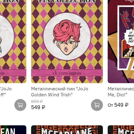
"JoJo
Металлический пин "JoJo
Металлическ
ff"
Golden Wind Trish"
Me, Dio!"
600 ₽
549 ₽
От
549 ₽