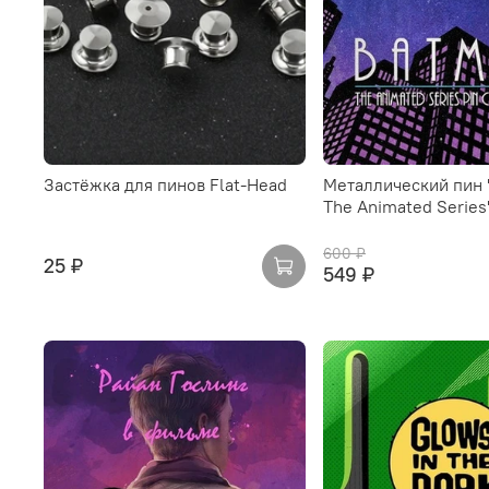
Застёжка для пинов Flat-Head
Металлический пин 
The Animated Series
600 ₽
25 ₽
549 ₽