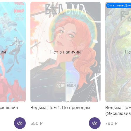
Эксклюзив Дон
чии
Нет в наличии
Не
ксклюзив
Ведьма. Том 1. По проводам
Ведьма. Том
(Эксклюзив
550 ₽
790 ₽