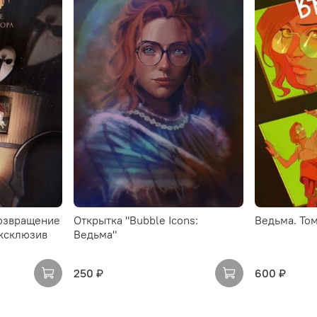
Возвращение
Открытка "Bubble Icons:
Ведьма. Том
ксклюзив
Ведьма"
250 ₽
600 ₽