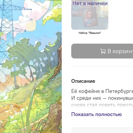
Нет в наличии
Набор "Ведьма"
В корзин
Описание
Её кофейня в Петербурге
И среди них — покинувш
снова стал ловить прест
у кофейни – новая владе
Показать полностью
отправилась на поиски с
Уля чувствует приближен
своих гаданиях, потому 