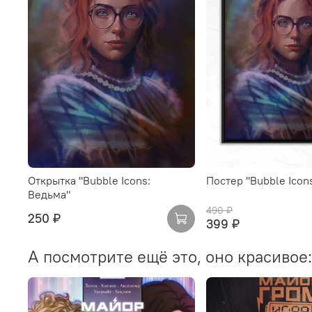
Открытка "Bubble Icons:
Постер "Bubble Icon
Ведьма"
490 ₽
250 ₽
399 ₽
А посмотрите ещё это, оно красивое: