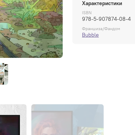
Характеристики
предсказать. Колдун Фи
первым, не смог её выруч
ISBN
978-5-907874-08-4
теперь Ведьме нужен ещ
взять? И можно ли вообщ
Франшиза/Фандом
результате каждого наше
Bubble