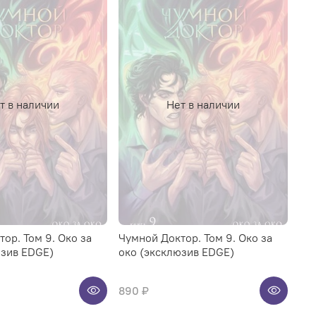
т в наличии
Нет в наличии
ор. Том 9. Око за
Чумной Доктор. Том 9. Око за
юзив EDGE)
око (эксклюзив EDGE)
890 ₽