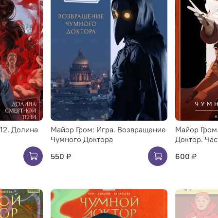
12. Долина
Майор Гром: Игра. Возвращение
Майор Гром.
Чумного Доктора
Доктор. Час
550 ₽
600 ₽