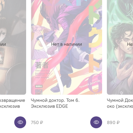
чии
Нет в наличии
Не
Возвращение
Чумной доктор. Том 6.
Чумной Докт
ксклюзив
Эксклюзив EDGE
око (экскл
750 ₽
890 ₽