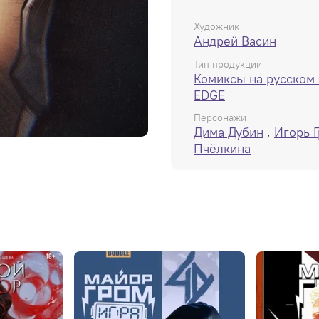
Доктор» и «Майор Гром: 
расскажет, как Санкт-Пе
Художник
Андрей Васин
жестокого маньяка и как
жителей...
Тип продукции
Комиксы на русском
EDGE
Персонажи
Дима Дубин
,
Игорь 
Пчёлкина