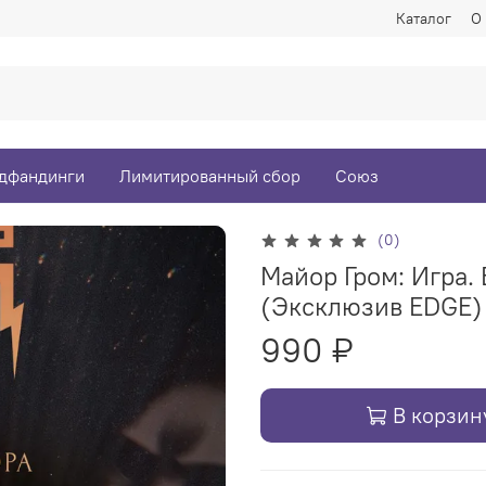
Каталог
О
дфандинги
Лимитированный сбор
Союз
(0)
Майор Гром: Игра.
(Эксклюзив EDGE)
990 ₽
В корзин