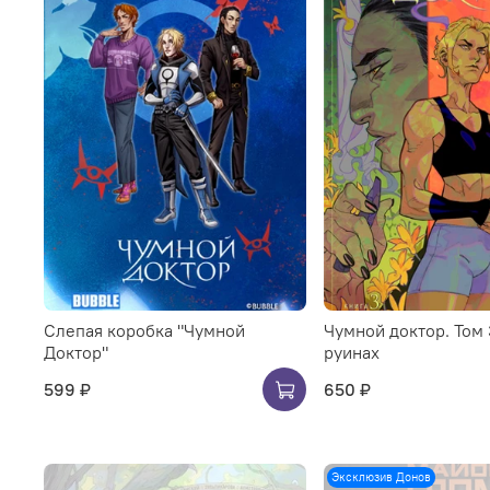
Слепая коробка "Чумной
Чумной доктор. Том 
Доктор"
руинах
599 ₽
650 ₽
Эксклюзив Донов