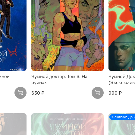
мной
Чумной доктор. Том 3. На
Чумной Докт
руинах
(Эксклюзив
650 ₽
990 ₽
Эксклюзив Дон