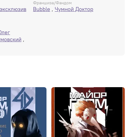
Франшиза/Фандом
 эксклюзив
Bubble
,
Чумной Доктор
Олег
умовский
,