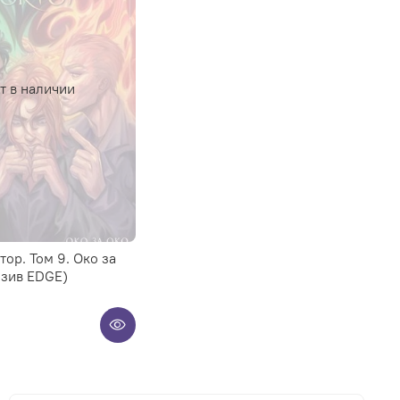
т в наличии
ор. Том 9. Око за
юзив EDGE)