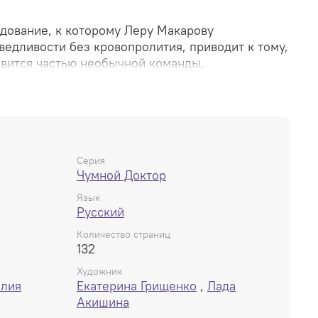
дование, к которому Леру Макарову
едливости без кровопролития, приводит к тому,
овится частью необычной команды,
самой, оказываются Кризалис, бывший пациент
бладающий сверхсилой, и профессиональная
еркалья», тайной организации Санкт-Петербурга,
 ценой сохранить хрупкий мир в городе… Но и у
секреты из далёкого прошлого, и последствия
Серия
Чумной Доктор
нести Питер до основания. Сумеет ли новая
? Ответ — в шестой книге серии «Чумной
Язык
Русский
Количество страниц
132
Художник
алия
Екатерина Грищенко
,
Лада
Акишина