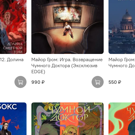
12. Долина
Майор Гром: Игра. Возвращение
Майор Гром
Чумного Доктора (Эксклюзив
Чумного До
EDGE)
990 ₽
550 ₽