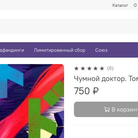
Каталог
О
дфандинги
Лимитированный сбор
Союз
(0)
Чумной доктор. То
750 ₽
В корзин