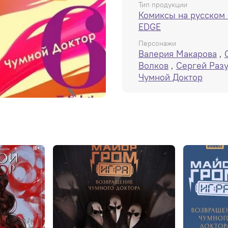
Тип продукции
Комиксы на русском
EDGE
Персонажи
Валерия Макарова
,
Волков
,
Сергей Раз
Чумной Доктор