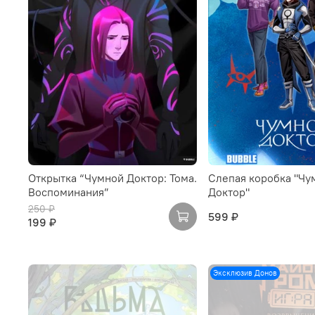
Открытка “Чумной Доктор: Тома.
Слепая коробка "Чу
Воспоминания”
Доктор"
250 ₽
599 ₽
199 ₽
Эксклюзив Донов