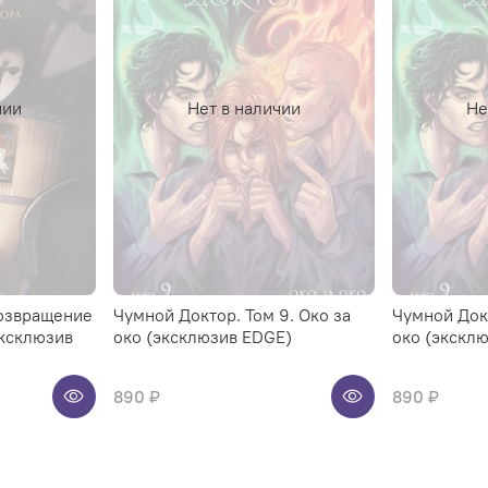
чии
Нет в наличии
Не
Возвращение
Чумной Доктор. Том 9. Око за
Чумной Докт
ксклюзив
око (эксклюзив EDGE)
око (экскл
890 ₽
890 ₽