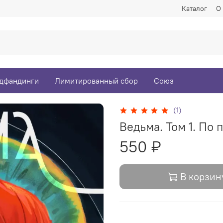
Каталог
О
дфандинги
Лимитированный сбор
Союз
(1)
Ведьма. Том 1. По 
550 ₽
В корзин