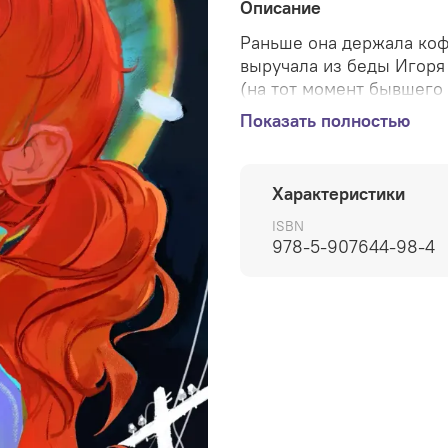
Описание
Раньше она держала коф
выручала из беды Игоря
(на тот момент бывшего 
большую беду, а себе —
Показать полностью
Так что теперь могущес
отправляется собирать 
остановить угрозу, о ко
Характеристики
смутное представление. 
похоже, им самим очень 
ISBN
978-5-907644-98-4
добыча меди отравила и в
города нет более страшн
понадобилось бы вмеша