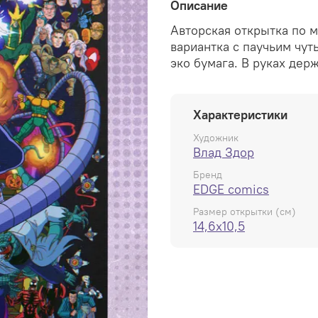
Описание
Авторская открытка по 
вариантка с паучьим чут
эко бумага. В руках дер
Характеристики
Художник
Влад Здор
Бренд
EDGE comics
Размер открытки (см)
14,6x10,5