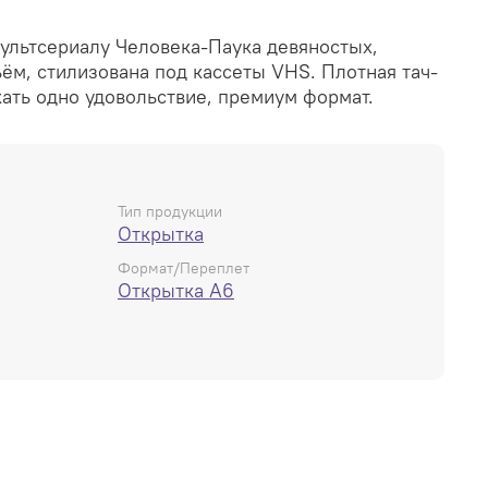
мультсериалу Человека-Паука девяностых,
ьём, стилизована под кассеты VHS. Плотная тач-
жать одно удовольствие, премиум формат.
Тип продукции
Открытка
Формат/Переплет
Открытка А6