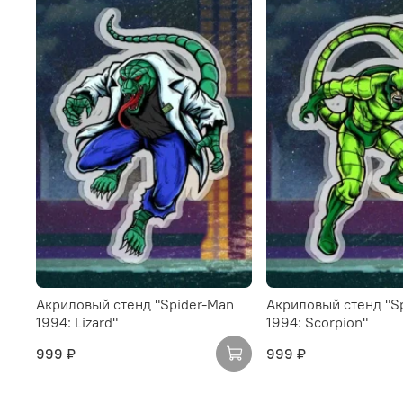
Акриловый стенд "Spider-Man
Акриловый стенд "S
1994: Lizard"
1994: Scorpion"
999 ₽
999 ₽