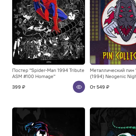
Постер "Spider-Man 1994 Tribute
Металлический пин 
ASM #100 Homage"
(1994) Neogenic Nig
399 ₽
От
549 ₽