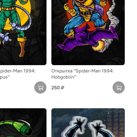
pider-Man 1994:
Открытка "Spider-Man 1994:
pus"
Hobgoblin"
250 ₽