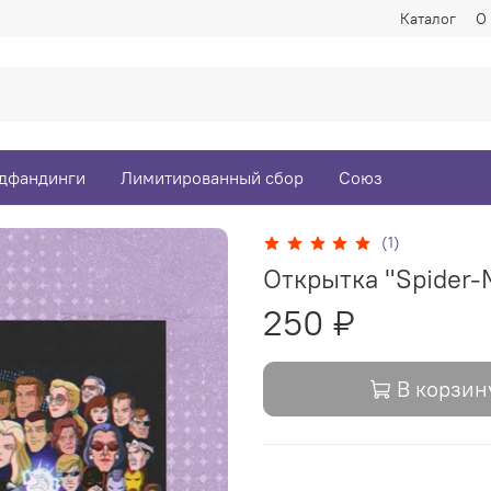
Каталог
О
дфандинги
Лимитированный сбор
Союз
(1)
Открытка "Spider-
250 ₽
В корзин