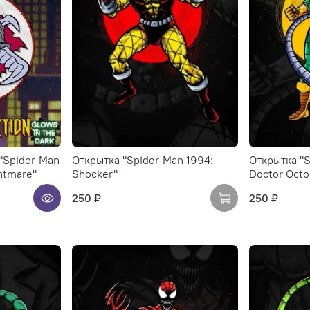
"Spider-Man
Открытка "Spider-Man 1994:
Открытка "S
htmare"
Shocker"
Doctor Octo
250 ₽
250 ₽