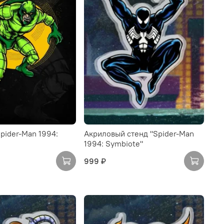
pider-Man 1994:
Акриловый стенд "Spider-Man
1994: Symbiote"
999 ₽