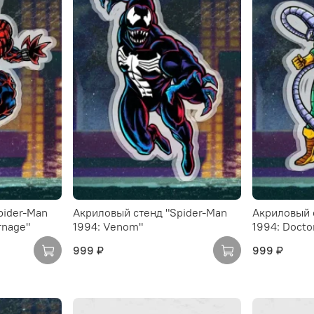
pider-Man
Акриловый стенд "Spider-Man
Акриловый 
rnage"
1994: Venom"
1994: Docto
999 ₽
999 ₽