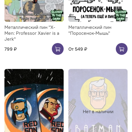
Металлический пин "X-
Металлический пин
Men: Professor Xavier is a
"Поросенок-Мышь"
Jerk"
799 ₽
От
549 ₽
Нет в наличии