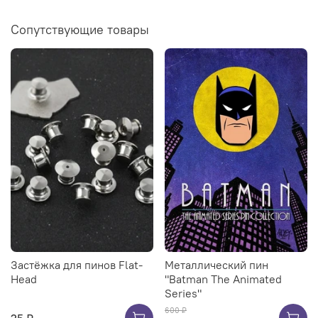
Сопутствующие товары
Застёжка для пинов Flat-
Металлический пин
Head
"Batman The Animated
Series"
600 ₽
25 ₽