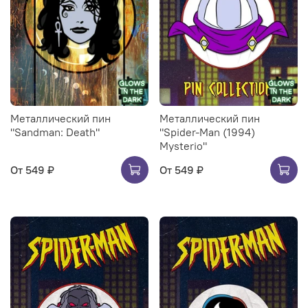
Металлический пин
Металлический пин
"Sandman: Death"
"Spider-Man (1994)
Mysterio"
От
549 ₽
От
549 ₽