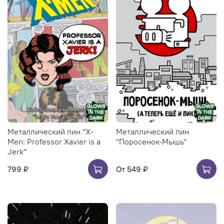
Металлический пин "X-
Металлический пин
Men: Professor Xavier is a
"Поросенок-Мышь"
Jerk"
799 ₽
От
549 ₽