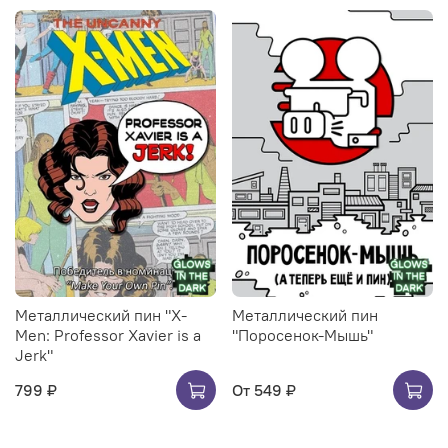
Металлический пин "X-
Металлический пин
Men: Professor Xavier is a
"Поросенок-Мышь"
Jerk"
799 ₽
От
549 ₽