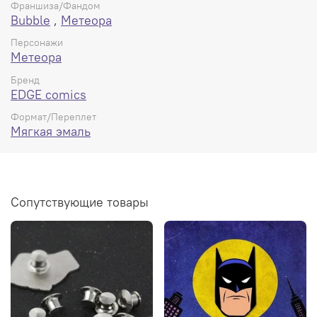
Франшиза/Фандом
Bubble
,
Метеора
Персонажи
Метеора
Бренд
EDGE comics
Формат/Переплет
Мягкая эмаль
Сопутствующие товары