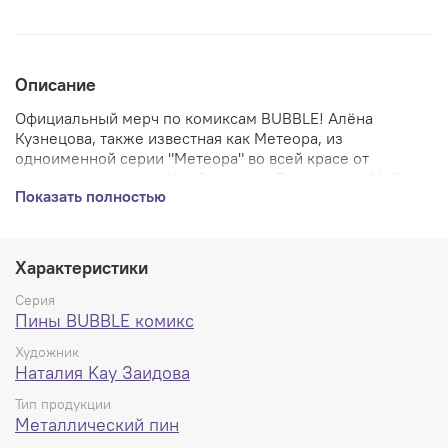
Описание
Официальный мерч по комиксам BUBBLE! Алёна
Кузнецова, также известная как Метеора, из
одноименной серии "Метеора" во всей красе от
художницы Натальи Kay Заидовой. Берегитесь, Майор
Показать полностью
Гром и Сергей Разумовский, она вас уделает!
Пин из металла и на картонной подложке с резиновыми
застёжками + дополнительно металлическими -
качество на высшем уровне.
Характеристики
Серия
Пины BUBBLE комикс
Художник
Наталия Kay Заидова
Тип продукции
Металлический пин