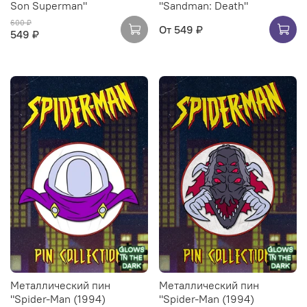
Son Superman"
"Sandman: Death"
600 ₽
От
549 ₽
549 ₽
Металлический пин
Металлический пин
"Spider-Man (1994)
"Spider-Man (1994)