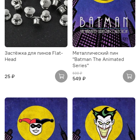
Застёжка для пинов Flat-
Металлический пин
Head
"Batman The Animated
Series"
600 ₽
25 ₽
549 ₽