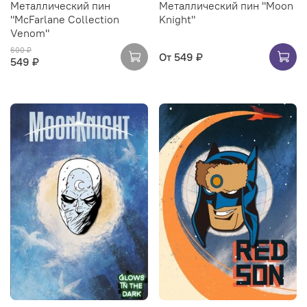
Металлический пин
Металлический пин "Moon
"McFarlane Collection
Knight"
Venom"
600 ₽
От
549 ₽
549 ₽