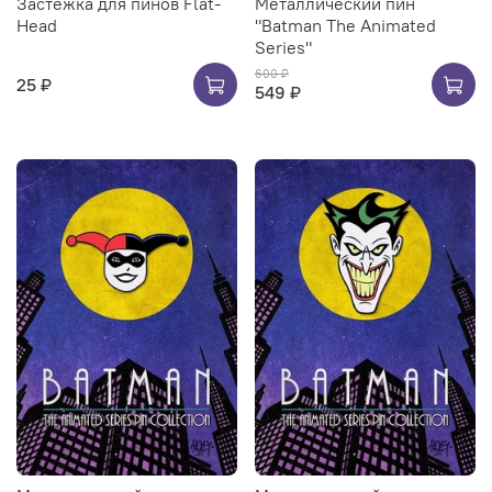
Застёжка для пинов Flat-
Металлический пин
Head
"Batman The Animated
Series"
600 ₽
25 ₽
549 ₽