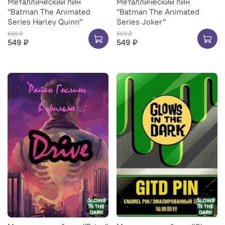
Металлический пин
Металлический пин
"Batman The Animated
"Batman The Animated
Series Harley Quinn"
Series Joker"
600 ₽
600 ₽
549 ₽
549 ₽