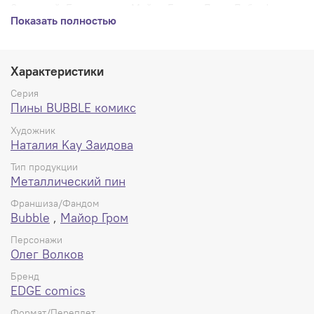
Заидовой. Берегитесь, Майор Гром и Дима Дубин!
Показать полностью
Пин из металла и на картонной подложке с резиновыми
застёжками + дополнительно металлическими -
качество на высшем уровне.
Характеристики
Серия
Пины BUBBLE комикс
Художник
Наталия Kay Заидова
Тип продукции
Металлический пин
Франшиза/Фандом
Bubble
,
Майор Гром
Персонажи
Олег Волков
Бренд
EDGE comics
Формат/Переплет