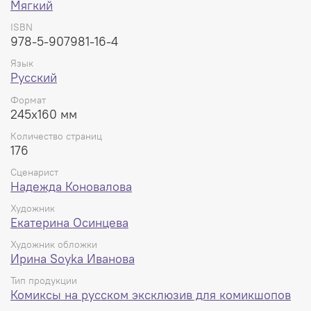
Мягкий
друзья и даже маленькая дочка Надя готовы прийти на
помощь!
ISBN
978-5-907981-16-4
Встречайте новую книгу «Фурия. Книга 1. Надежда» —
Язык
долгожданное продолжение истории Ники Чайкиной,
Русский
идеальное для знакомства с культовой героиней и
вселенной комиксов BUBBLE!
Формат
245x160 мм
Количество страниц: 176.
Количество страниц
176
Сценарист
Надежда Коновалова
Художник
Екатерина Осинцева
Художник обложки
Ирина Soyka Иванова
Тип продукции
Комиксы на русском эксклюзив для комикшопов