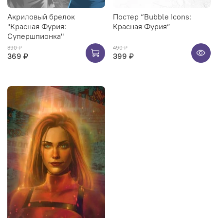
Акриловый брелок
Постер “Bubble Icons:
"Красная Фурия:
Красная Фурия”
Супершпионка"
390 ₽
490 ₽
369 ₽
399 ₽