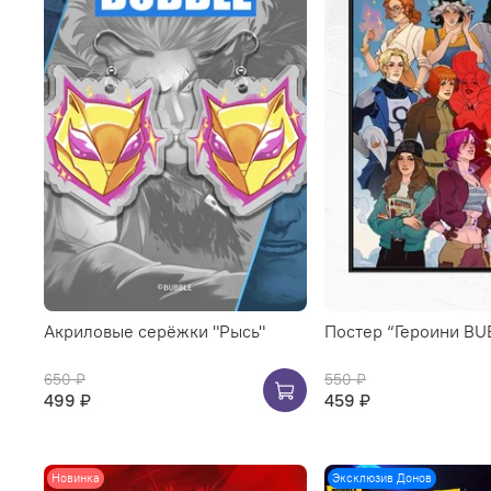
Акриловые серёжки "Рысь"
Постер “Героини BU
650 ₽
550 ₽
499 ₽
459 ₽
Новинка
Эксклюзив Донов