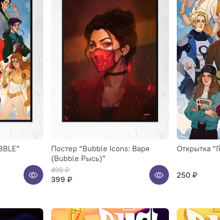
BBLE”
Постер “Bubble Icons: Варя
Открытка “
(Bubble Рысь)”
490 ₽
250 ₽
399 ₽