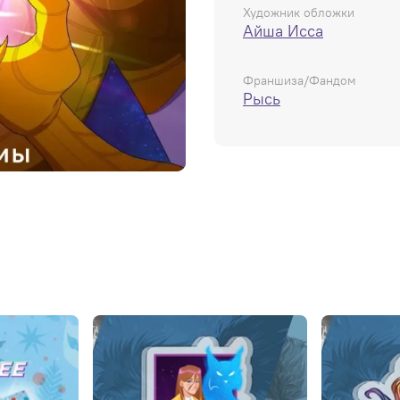
Художник обложки
Айша Исса
Франшиза/Фандом
Рысь