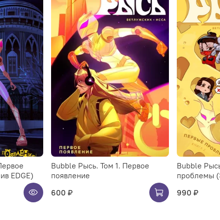
 Первое
Bubble Рысь. Том 1. Первое
Bubble Рысь
зив EDGE)
появление
проблемы (
600 ₽
990 ₽