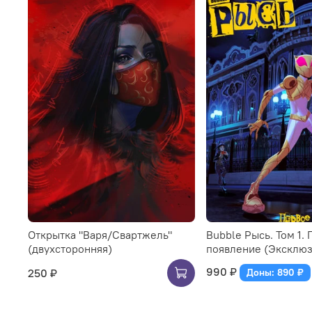
Открытка "Варя/Свартжель"
Bubble Рысь. Том 1.
(двухсторонняя)
появление (Эксклю
990 ₽
250 ₽
Доны: 890 ₽