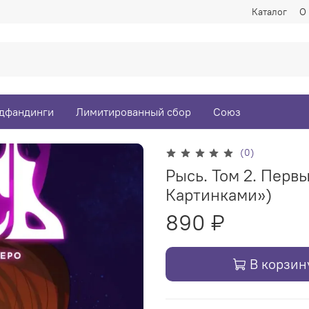
Каталог
О
дфандинги
Лимитированный сбор
Союз
(0)
Рысь. Том 2. Перв
Картинками»)
890 ₽
В корзин