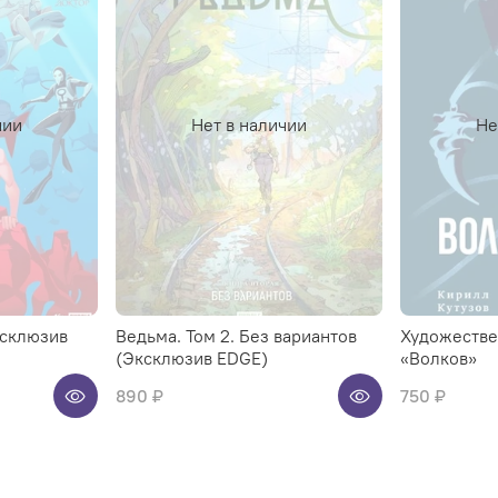
чии
Нет в наличии
Не
ксклюзив
Ведьма. Том 2. Без вариантов
Художестве
(Эксклюзив EDGE)
«Волков»
890 ₽
750 ₽