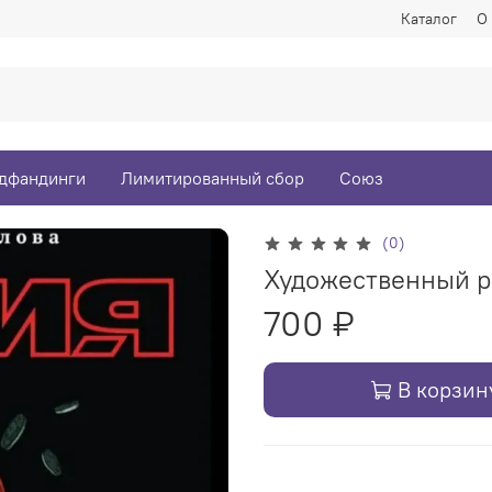
Каталог
О
дфандинги
Лимитированный сбор
Союз
(0)
Художественный р
700 ₽
В корзин