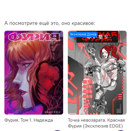
> Акриловый стенд "Союзники: Джесси Родригез"
> Открытка “Союзники и Надежда”
> Открытка “Bubble Icons: Август ван дер Хольт”
А посмотрите ещё это, оно красивое:
Эксклюзив Донов
Фурия. Том 1. Надежда
Точка невозврата. Красная
Фурия (Эксклюзив EDGE)