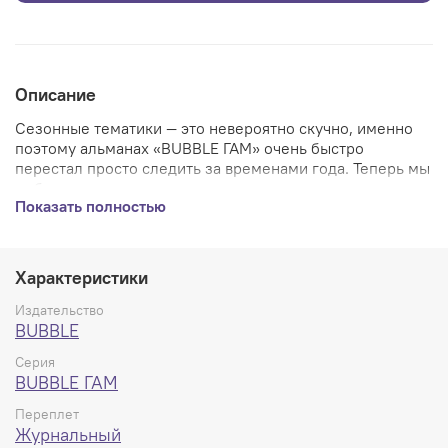
Описание
Сезонные тематики — это невероятно скучно, именно
поэтому альманах «BUBBLE ГАМ» очень быстро
перестал просто следить за временами года. Теперь мы
выбираем совершенно разные направления, например
Показать полностью
манга + куклы! И это абсолютно серьёзно: в этом
выпуске куклы прокрались в журнал не только в новую
историю про пансион известного профессора и его
прислужниц, но и даже в уже знакомую нам «Новую
Характеристики
Эру» на другой планете! Ну а азиатскую культуру в этом
номере можно увидеть практически на каждой
Издательство
странице, начиная от статьи и заканчивая новой
BUBBLE
историей о похождениях новозеландского детектива
Серия
Захарии Шиипа.
BUBBLE ГАМ
Переплет
Журнальный