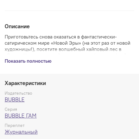
Описание
Приготовьтесь снова оказаться в фантастически-
сатирическом мире «Новой Эры» (на этот раз от новой
художницы!), посетите волшебный хайповый лес в
«ВизардКоре», разгадайте очередную (пляжную) тайну
Показать полностью
с «Захарией Шиипом, новозеландским Шерлоком
Холмсом», а заодно узнайте о
долгожданном новом
приключении самого... внимание, внимание...
РЕДАКТОРА!
Характеристики
Издательство
BUBBLE
Серия
BUBBLE ГАМ
Переплет
Журнальный