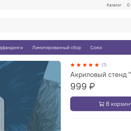
Каталог
О
дфандинги
Лимитированный сбор
Союз
(1)
Акриловый стенд 
999 ₽
В корзин