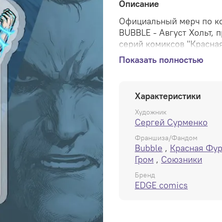
Описание
Официальный мерч по к
BUBBLE - Август Хольт, 
серий комиксов "Красная
посмотрите, какой он Ж
Показать полностью
Яркие насыщенные цвета
ВНИМАНИЕ: у этого акри
Характеристики
к
аждый 6 стенд идёт с и
костюм), а каждый 13 - 
Художник
есть шансы получить экск
Сергей Сурменко
CHANCE отдельно нельзя,
Франшиза/Фандом
Bubble
,
Красная Фу
У Августа 1:6 это вариан
Гром
,
Союзники
компании Holt Inc... И с
Бренд
EDGE comics