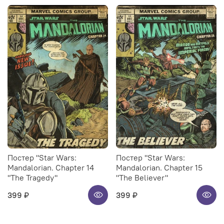
Постер "Star Wars:
Постер "Star Wars:
Mandalorian. Chapter 14
Mandalorian. Chapter 15
"The Tragedy"
"The Believer"
399 ₽
399 ₽