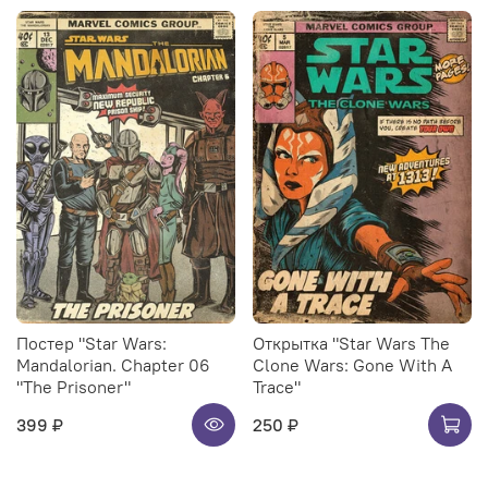
Постер "Star Wars:
Открытка "Star Wars The
Mandalorian. Chapter 06
Clone Wars: Gone With A
"The Prisoner"
Trace"
399 ₽
250 ₽