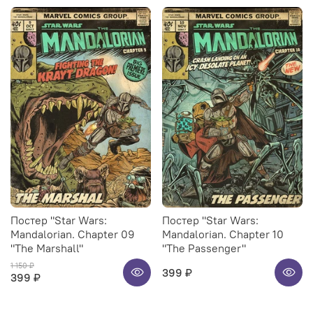
Постер "Star Wars:
Постер "Star Wars:
Mandalorian. Chapter 09
Mandalorian. Chapter 10
"The Marshall"
"The Passenger"
1 150 ₽
399 ₽
399 ₽