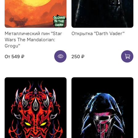
Металлический пин "Star
Открытка "Darth Vader"
Wars The Mandalorian:
Grogu"
От
549 ₽
250 ₽