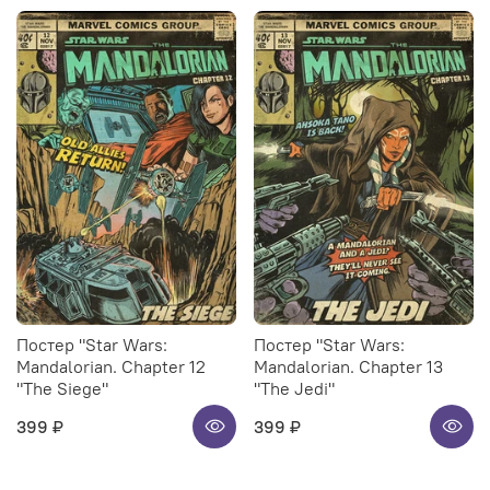
Постер "Star Wars:
Постер "Star Wars:
Mandalorian. Chapter 12
Mandalorian. Chapter 13
"The Siege"
"The Jedi"
399 ₽
399 ₽