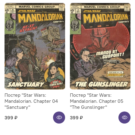
Постер "Star Wars:
Постер "Star Wars:
Mandalorian. Chapter 04
Mandalorian. Chapter 05
"Sanctuary"
"The Gunslinger"
399 ₽
399 ₽