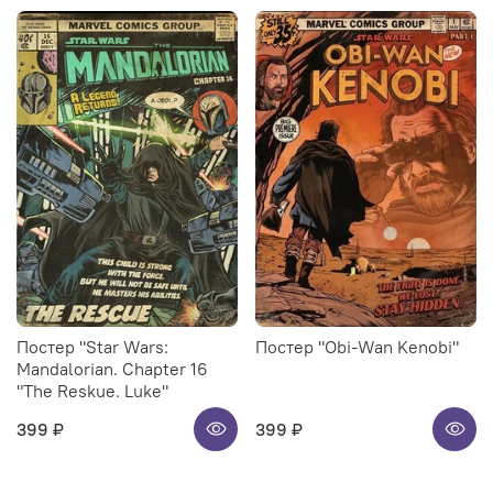
Постер "Star Wars:
Постер "Obi-Wan Kenobi"
Mandalorian. Chapter 16
"The Reskue. Luke"
399 ₽
399 ₽