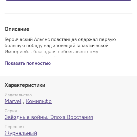
Описание
Героический Альянс повстанцев одержал первую
большую победу над зловещей Галактической
Империей… благодаря небезызвестному
контрабандисту Хану Соло и его напарнику-вуки
Показать полностью
Чубакке. По крайней мере, именно так считает ОН САМ!
Но теперь пришла пора прощаться и возвращаться к
сомнительным делишкам...
Характеристики
Издательство
Marvel
,
Комильфо
Серия
Звёздные войны. Эпоха Восстания
Переплет
Журнальный