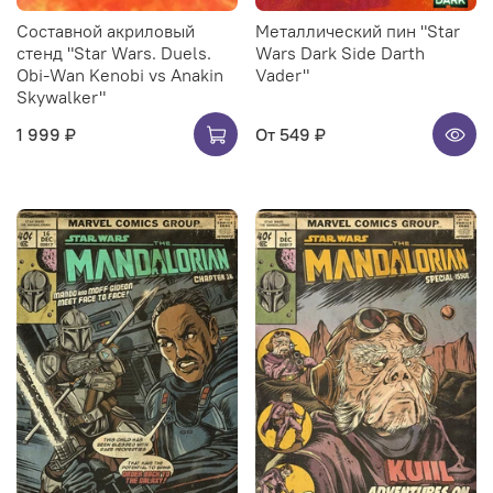
Составной акриловый
Металлический пин "Star
стенд "Star Wars. Duels.
Wars Dark Side Darth
Obi-Wan Kenobi vs Anakin
Vader"
Skywalker"
1 999 ₽
От
549 ₽