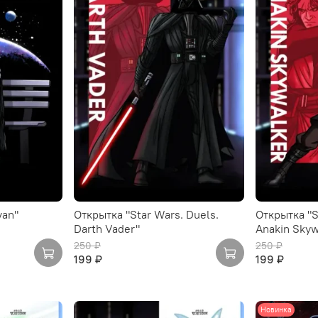
van"
Открытка "Star Wars. Duels.
Открытка "S
Darth Vader"
Anakin Skyw
250 ₽
250 ₽
199 ₽
199 ₽
Новинка