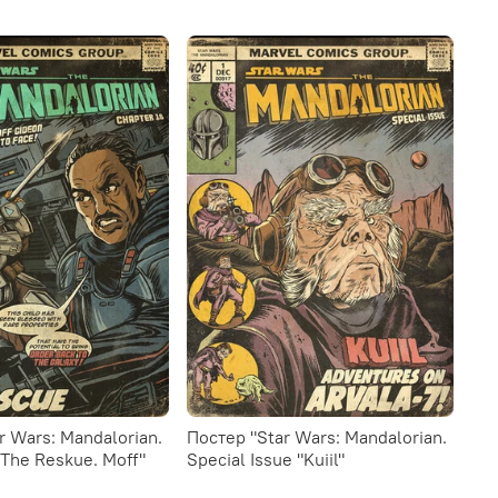
Постер "Star Wars: Mandalorian.
"The Reskue. Moff"
Special Issue "Kuiil"