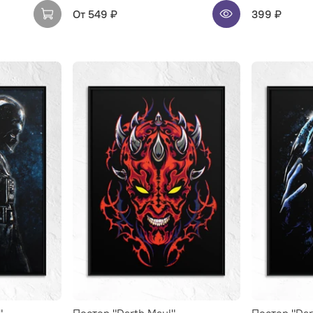
От
549 ₽
399 ₽