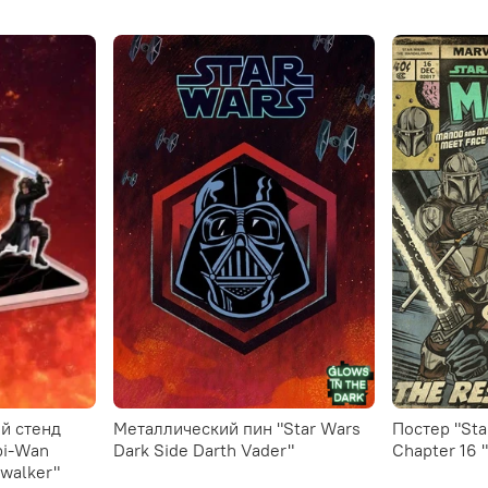
й стенд
Металлический пин "Star Wars
Постер "Star Wars: Mandalorian.
bi-Wan
Dark Side Darth Vader"
Chapter 16 
ywalker"