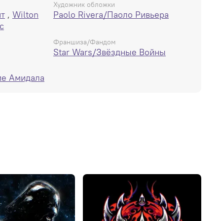
Художник обложки
ит
,
Wilton
Paolo Rivera/Паоло Ривьера
с
Франшиза/Фандом
Star Wars/Звёздные Войны
ме Амидала