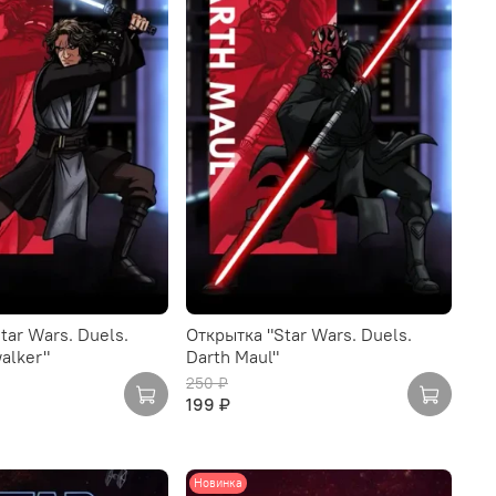
tar Wars. Duels.
Открытка "Star Wars. Duels.
alker"
Darth Maul"
250 ₽
199 ₽
Новинка