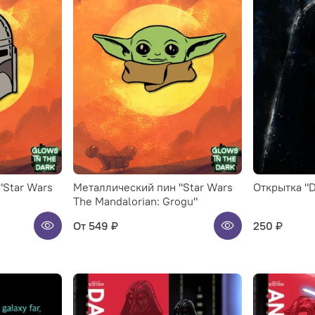
"Star Wars
Металлический пин "Star Wars
Открытка "D
The Mandalorian: Grogu"
От
549 ₽
250 ₽