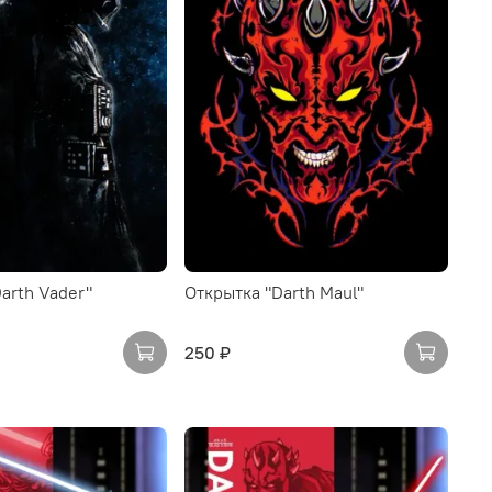
arth Vader"
Открытка "Darth Maul"
250 ₽