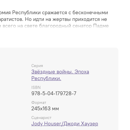
рмия Республики сражается с бесконечными
ратистов. Но идти на жертвы приходится не
е всего на свете благородный сенатор Падме
становить кровопролитие и положить конец
победы Республики необходимо найти новых
сех врагов, причём как на поле боя, так и вне
Серия
 мм., 24 стр.
Звёздные войны. Эпоха
Республики.
ISBN
978-5-04-179728-7
Формат
245x163 мм
Сценарист
Jody Houser/Джоди Хаузер