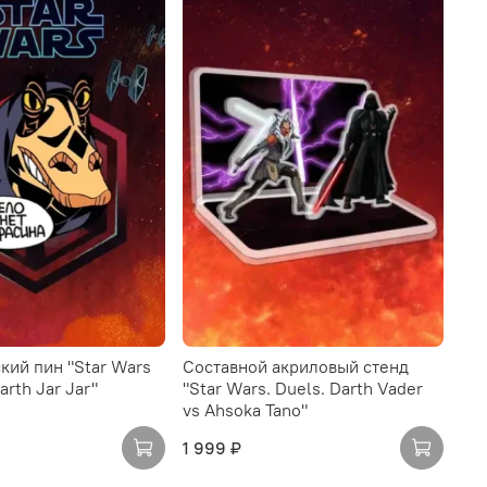
кий пин "Star Wars
Составной акриловый стенд
arth Jar Jar"
"Star Wars. Duels. Darth Vader
vs Ahsoka Tano"
1 999 ₽