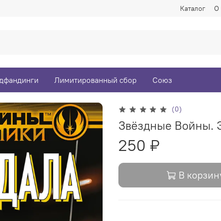
Каталог
О
дфандинги
Лимитированный сбор
Союз
(0)
Звёздные Войны. 
250 ₽
В корзин