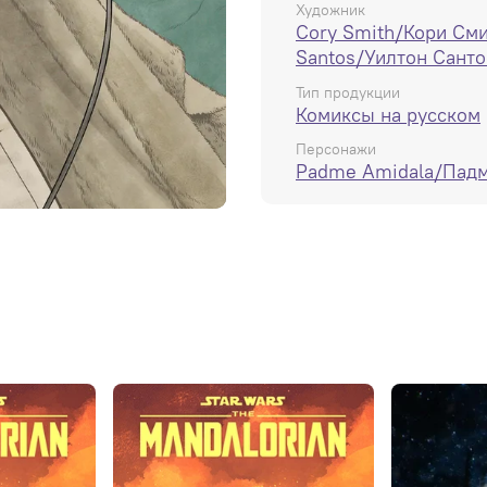
Художник
Cory Smith/Кори См
Santos/Уилтон Санто
Тип продукции
Комиксы на русском
Персонажи
Padme Amidala/Пад