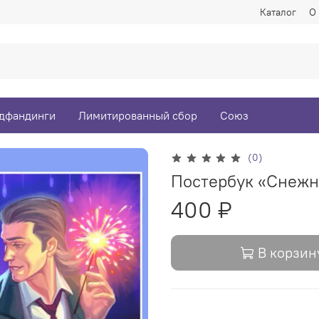
Каталог
О
дфандинги
Лимитированный сбор
Союз
(0)
Постербук «Снеж
400 ₽
В корзин