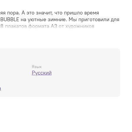
я пора. А это значит, что пришло время
 BUBBLE на уютные зимние. Мы приготовили для
18 плакатов формата А3 от художников
тальи Kay Заидовой, Евгения Борнякова, Андрея
milk Тарасова, Натальи Мартинович, Джамили
 Францева, Анны Антощенковой, Ирины Soyka
, Алексея Горбута, Валентина Поткина, Ольги
инцевой и Марины Приваловой.
Язык
Русский
а