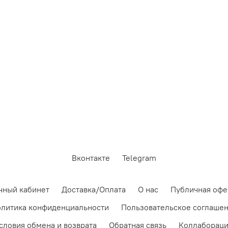
Вконтакте
Telegram
чный кабинет
Доставка/Оплата
О нас
Публичная офе
литика конфиденциальности
Пользовательское соглаше
словия обмена и возврата
Обратная связь
Коллаборац