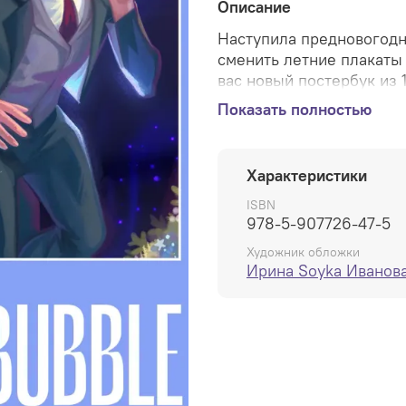
Описание
Наступила предновогодня
сменить летние плакаты
вас новый постербук из 
Анастасии Phobs Ким, На
Показать полностью
Васина, Константина pix
Зульпикаровой, Евгения
Ивановой, Таи Макаревич
Характеристики
Черновой, Екатерины Ос
ISBN
978-5-907726-47-5
Художник обложки
Ирина Soyka Иванов