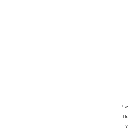
Ли
По
У