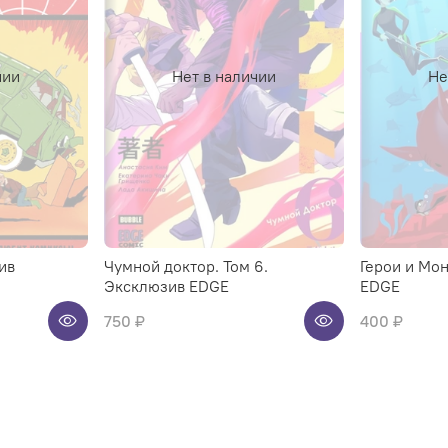
чии
Нет в наличии
Не
ив
Чумной доктор. Том 6.
Герои и Мо
Эксклюзив EDGE
EDGE
750 ₽
400 ₽