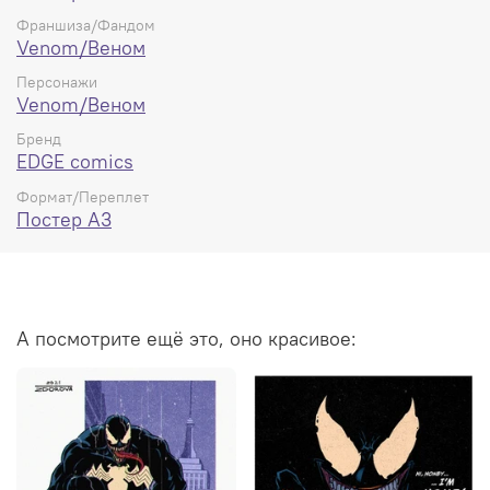
Франшиза/Фандом
Venom/Веном
Персонажи
Venom/Веном
Бренд
EDGE comics
Формат/Переплет
Постер А3
А посмотрите ещё это, оно красивое: