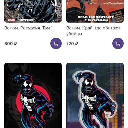
Веном. Рекурсия. Том 1
Веном. Край, где обитают
убийцы
600 ₽
720 ₽