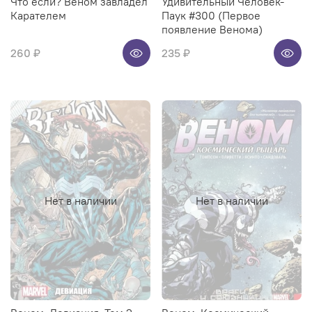
Что если? Веном завладел
Удивительный Человек-
Карателем
Паук #300 (Первое
появление Венома)
260 ₽
235 ₽
Нет в наличии
Нет в наличии