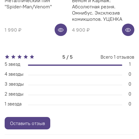
Металлический пин
Веном и Карнаж:
"Spider-Man/Venom"
Абсолютная резня.
Омнибус. Эксклюзив
комикшопов. УЦЕНКА
1 990 ₽
4 900 ₽
5 / 5
Всего
1
отзывов
5 звезд
1
4 звезды
0
3 звезды
0
2 звезды
0
1 звезда
0
Оставить отзыв