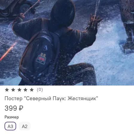
(0)
Постер "Северный Паук: Жестянщик"
399 ₽
Размер
А3
А2