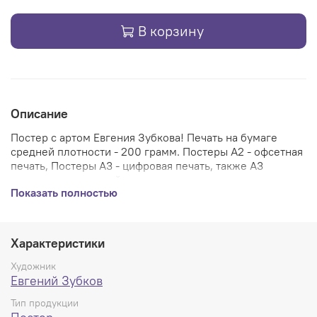
В корзину
Описание
Постер с артом Евгения Зубкова! Печать на бумаге
средней плотности - 200 грамм. Постеры А2 - офсетная
печать, Постеры А3 - цифровая печать, также А3
накатаны на плотный картон - постер солидно
Показать полностью
смотрится и без рамки.
Характеристики
Художник
Евгений Зубков
Тип продукции