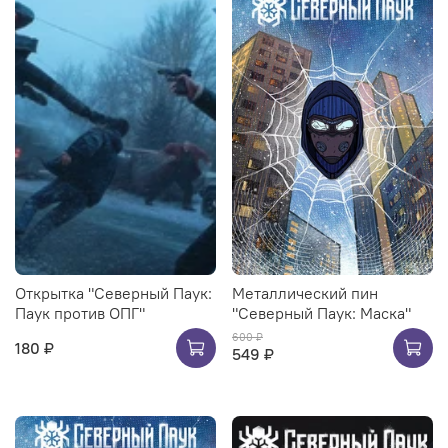
Открытка "Северный Паук:
Металлический пин
Паук против ОПГ"
"Северный Паук: Маска"
600 ₽
180 ₽
549 ₽